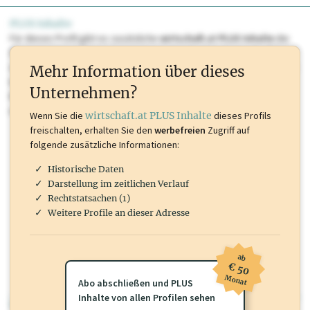
PLUS Inhalte
Für dieses Profil gibt es zusätzliche
wirtschaft.at PLUS Inhalte
die
Sie momentan nicht einsehen können. Schalten Sie dieses Profil frei
oder loggen Sie sich ein um diese Inhalte zu sehen. wirtschaft.at PLUS
Mehr Information über dieses
Inhalte sind unter anderem Gewerbeberechtigungen, Nationale
Unternehmen?
Marken, Patente, Rechtstatsachen, OTS-Aussendungen, und viele
mehr.
Wenn Sie die
wirtschaft.at PLUS Inhalte
dieses Profils
freischalten, erhalten Sie den
werbefreien
Zugriff auf
folgende zusätzliche Informationen:
Historische Daten
Darstellung im zeitlichen Verlauf
Rechtstatsachen (1)
Weitere Profile an dieser Adresse
ab
€ 50
Monat
Abo abschließen und PLUS
Inhalte von allen Profilen sehen
wirtschaft.at PLUS