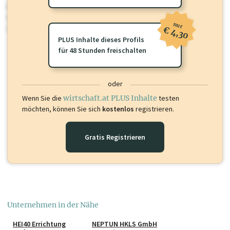
Für dieses Profil gibt es zusätzliche
wirtschaft.at PLUS Inhalte
die
Sie momentan nicht einsehen können. Schalten Sie dieses Profil frei
nur
oder loggen Sie sich ein um diese Inhalte zu sehen.
€ 4,30
PLUS Inhalte dieses Profils
für 48 Stunden freischalten
oder
Wenn Sie die
wirtschaft.at PLUS Inhalte
testen
möchten, können Sie sich
kostenlos
registrieren.
Gratis Registrieren
Unternehmen in der Nähe
HEI40 Errichtung
NEPTUN HKLS GmbH