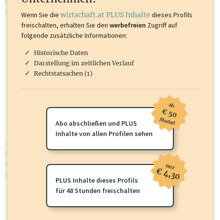
Marken, Patente, Rechtstatsachen, OTS-Aussendungen, und viele
mehr.
Wenn Sie die
wirtschaft.at PLUS Inhalte
dieses Profils
freischalten, erhalten Sie den
werbefreien
Zugriff auf
folgende zusätzliche Informationen:
Historische Daten
Darstellung im zeitlichen Verlauf
Rechtstatsachen (1)
ab
€ 50
Monat
Abo abschließen und PLUS
Inhalte von allen Profilen sehen
wirtschaft.at PLUS
Für dieses Profil gibt es zusätzliche
wirtschaft.at PLUS Inhalte
die
Sie momentan nicht einsehen können. Schalten Sie dieses Profil frei
nur
€ 4,30
oder loggen Sie sich ein um diese Inhalte zu sehen.
PLUS Inhalte dieses Profils
für 48 Stunden freischalten