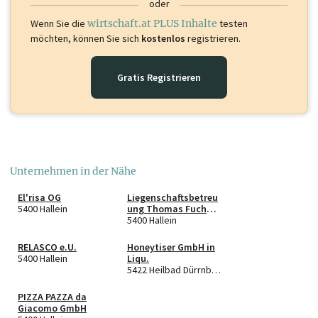
oder
Wenn Sie die
wirtschaft.at PLUS Inhalte
testen
möchten, können Sie sich
kostenlos
registrieren.
Gratis Registrieren
Unternehmen in der Nähe
El'risa OG
Liegenschaftsbetreu
5400 Hallein
ung Thomas Fuchs
e.U.
5400 Hallein
RELASCO e.U.
Honeytiser GmbH in
5400 Hallein
Liqu.
5422 Heilbad Dürrnberg
PIZZA PAZZA da
Giacomo GmbH