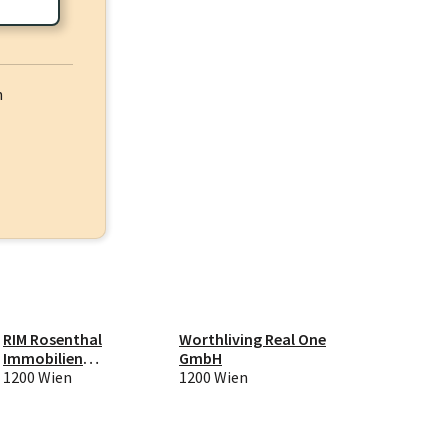
h
RIM Rosenthal
Worthliving Real One
Immobilien
GmbH
Management GmbH
1200 Wien
1200 Wien