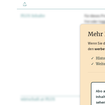
TOP
PLUS Inhalte
Für dieses Pr
frei oder lo
Nationale Ma
Mehr 
Wenn Sie 
den
werbe
Histo
Weite
Abo a
Inhal
wirtschaft.at PLUS
Für dieses Pr
sehe
frei oder log