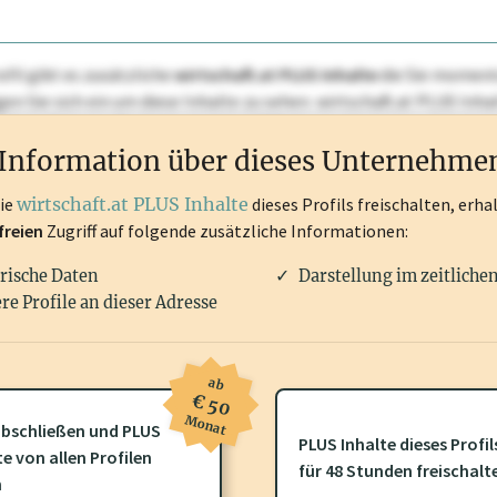
ofil gibt es zusätzliche
wirtschaft.at PLUS Inhalte
die Sie momenta
ggen Sie sich ein um diese Inhalte zu sehen. wirtschaft.at PLUS I
rken, Patente, Rechtstatsachen, OTS-Aussendungen, und viele m
Information über dieses Unternehme
die
wirtschaft.at PLUS Inhalte
dieses Profils freischalten, erha
freien
Zugriff auf folgende zusätzliche Informationen:
rische Daten
Darstellung im zeitliche
re Profile an dieser Adresse
ab
€ 50
Monat
bschließen und PLUS
PLUS Inhalte dieses Profil
te von allen Profilen
ofil gibt es zusätzliche
wirtschaft.at PLUS Inhalte
die Sie momenta
für 48 Stunden freischalt
n
gen Sie sich ein um diese Inhalte zu sehen.