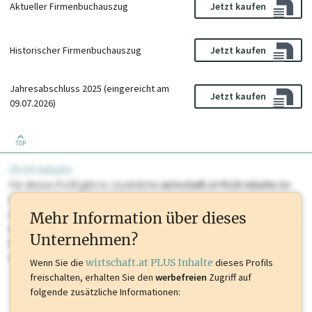
Aktueller Firmenbuchauszug
Jetzt kaufen
Historischer Firmenbuchauszug
Jetzt kaufen
Jahresabschluss 2025 (eingereicht am
Jetzt kaufen
09.07.2026)
TOP
PLUS Inhalte
Für dieses Profil gibt es zusätzliche
wirtschaft.at PLUS Inhalte
die
Sie momentan nicht einsehen können. Schalten Sie dieses Profil frei
oder loggen Sie sich ein um diese Inhalte zu sehen. wirtschaft.at PLUS
Mehr Information über dieses
Inhalte sind unter anderem Gewerbeberechtigungen, Nationale
Unternehmen?
Marken, Patente, Rechtstatsachen, OTS-Aussendungen, und viele
mehr.
Wenn Sie die
wirtschaft.at PLUS Inhalte
dieses Profils
freischalten, erhalten Sie den
werbefreien
Zugriff auf
folgende zusätzliche Informationen: