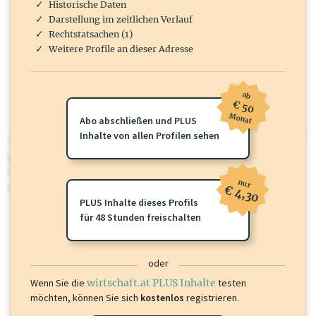
Historische Daten
Darstellung im zeitlichen Verlauf
Rechtstatsachen (1)
Weitere Profile an dieser Adresse
ab
€ 50
Monat
Abo abschließen und PLUS
Inhalte von allen Profilen sehen
wirtschaft.at PLUS
Für dieses Profil gibt es zusätzliche
wirtschaft.at PLUS Inhalte
die
Sie momentan nicht einsehen können. Schalten Sie dieses Profil frei
nur
oder loggen Sie sich ein um diese Inhalte zu sehen.
€ 4,30
PLUS Inhalte dieses Profils
für 48 Stunden freischalten
oder
Wenn Sie die
wirtschaft.at PLUS Inhalte
testen
möchten, können Sie sich
kostenlos
registrieren.