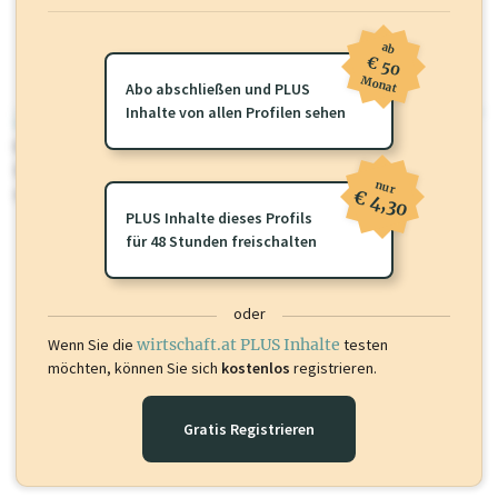
ab
€ 50
Monat
Abo abschließen und PLUS
Inhalte von allen Profilen sehen
wirtschaft.at PLUS
Für dieses Profil gibt es zusätzliche
wirtschaft.at PLUS Inhalte
die
Sie momentan nicht einsehen können. Schalten Sie dieses Profil frei
nur
oder loggen Sie sich ein um diese Inhalte zu sehen.
€ 4,30
PLUS Inhalte dieses Profils
für 48 Stunden freischalten
oder
Wenn Sie die
wirtschaft.at PLUS Inhalte
testen
möchten, können Sie sich
kostenlos
registrieren.
Gratis Registrieren