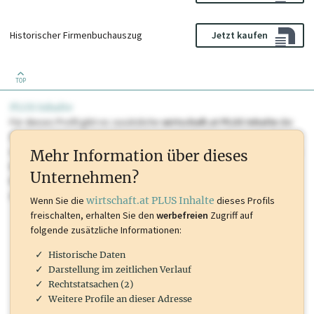
Historischer Firmenbuchauszug
Jetzt kaufen
TOP
PLUS Inhalte
Für dieses Profil gibt es zusätzliche
wirtschaft.at PLUS Inhalte
die
Sie momentan nicht einsehen können. Schalten Sie dieses Profil frei
oder loggen Sie sich ein um diese Inhalte zu sehen. wirtschaft.at PLUS
Mehr Information über dieses
Inhalte sind unter anderem Gewerbeberechtigungen, Nationale
Unternehmen?
Marken, Patente, Rechtstatsachen, OTS-Aussendungen, und viele
mehr.
Wenn Sie die
wirtschaft.at PLUS Inhalte
dieses Profils
freischalten, erhalten Sie den
werbefreien
Zugriff auf
folgende zusätzliche Informationen:
Historische Daten
Darstellung im zeitlichen Verlauf
Rechtstatsachen (2)
Weitere Profile an dieser Adresse