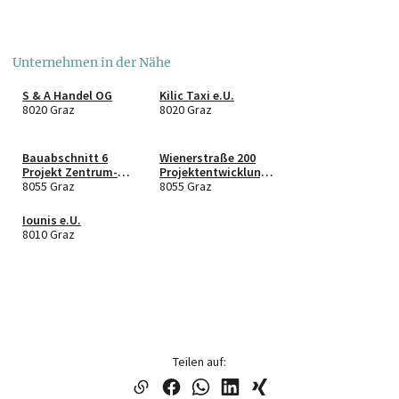
Unternehmen in der Nähe
S & A Handel OG
Kilic Taxi e.U.
8020 Graz
8020 Graz
Bauabschnitt 6
Wienerstraße 200
Projekt Zentrum-
Projektentwicklung
Puntigam GmbH &
8055 Graz
GmbH
8055 Graz
Co KG
Iounis e.U.
8010 Graz
Teilen auf: