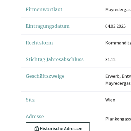
Firmenwortlaut
Mayredergas
Eintragungsdatum
04.03.2025
Rechtsform
Kommanditge
Stichtag Jahresabschluss
31.12.
Geschäftszweige
Erwerb, Entw
Mayredergass
Sitz
Wien
Adresse
Plankengasse
Historische Adressen