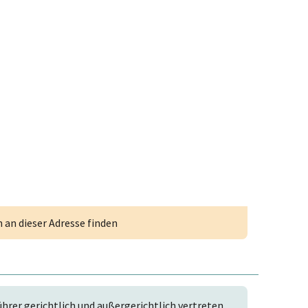
an dieser Adresse finden
rer gerichtlich und außergerichtlich vertreten.