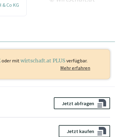
 & Co KG
E
oder mit
wirtschaft.at PLUS
verfügbar.
Mehr erfahren
Jetzt abfragen
Jetzt kaufen