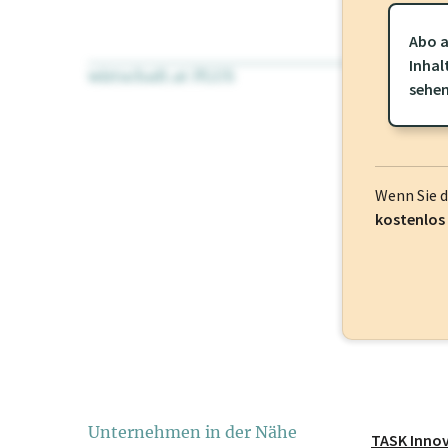
Abo a
Inhal
wirtschaft.at PLUS
Für dieses Pr
sehe
frei oder log
Wenn Sie 
kostenlos
Unternehmen in der Nähe
TASK Inno