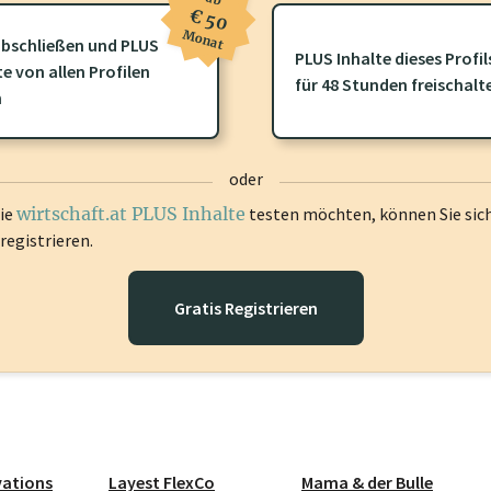
€ 50
Monat
bschließen und PLUS
PLUS Inhalte dieses Profil
te von allen Profilen
ofil gibt es zusätzliche
wirtschaft.at PLUS Inhalte
die Sie momenta
für 48 Stunden freischalt
n
gen Sie sich ein um diese Inhalte zu sehen.
oder
die
wirtschaft.at PLUS Inhalte
testen möchten, können Sie sic
registrieren.
Gratis Registrieren
vations
Layest FlexCo
Mama & der Bulle