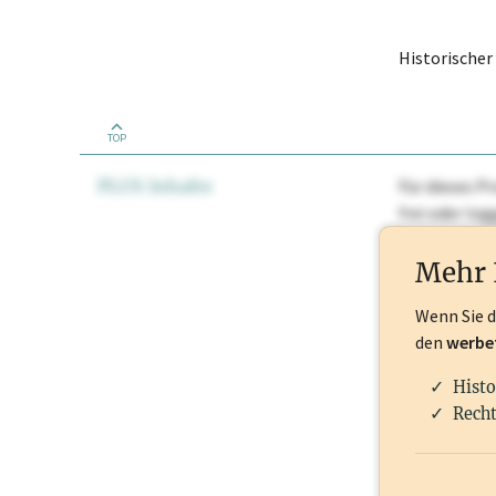
Historische
TOP
PLUS Inhalte
Für dieses Pr
frei oder lo
Nationale Ma
Mehr 
Wenn Sie 
den
werbe
Histo
Recht