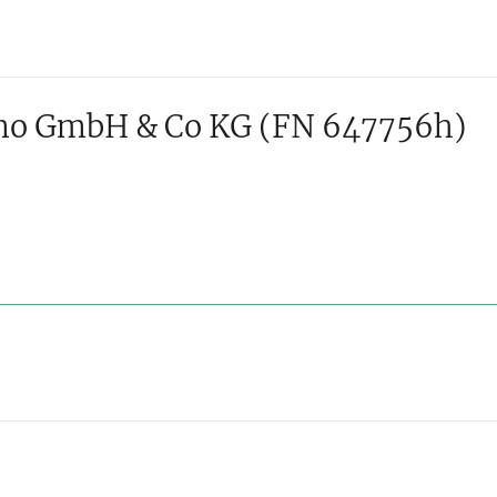
mo GmbH & Co KG
(FN 647756h)