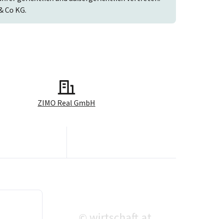
& Co KG.
ZIMO Real GmbH
wirtschaft.at
©