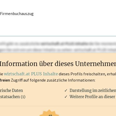
r Firmenbuchauszug
ofil gibt es zusätzliche
wirtschaft.at PLUS Inhalte
die Sie momenta
ggen Sie sich ein um diese Inhalte zu sehen. wirtschaft.at PLUS I
rken, Patente, Rechtstatsachen, OTS-Aussendungen, und viele m
Information über dieses Unternehme
die
wirtschaft.at PLUS Inhalte
dieses Profils freischalten, erha
freien
Zugriff auf folgende zusätzliche Informationen:
rische Daten
Darstellung im zeitliche
statsachen (1)
Weitere Profile an dieser
ab