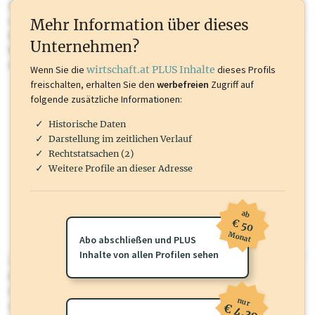
Sie momentan nicht einsehen können. Schalten Sie dieses Profil frei
oder loggen Sie sich ein um diese Inhalte zu sehen. wirtschaft.at PLUS
Mehr Information über dieses
Inhalte sind unter anderem Gewerbeberechtigungen, Nationale
Unternehmen?
Marken, Patente, Rechtstatsachen, OTS-Aussendungen, und viele
mehr.
Wenn Sie die
wirtschaft.at PLUS Inhalte
dieses Profils
freischalten, erhalten Sie den
werbefreien
Zugriff auf
folgende zusätzliche Informationen:
Historische Daten
Darstellung im zeitlichen Verlauf
Rechtstatsachen (2)
Weitere Profile an dieser Adresse
ab
€ 50
Monat
Abo abschließen und PLUS
Inhalte von allen Profilen sehen
wirtschaft.at PLUS
Für dieses Profil gibt es zusätzliche
wirtschaft.at PLUS Inhalte
die
Sie momentan nicht einsehen können. Schalten Sie dieses Profil frei
nur
oder loggen Sie sich ein um diese Inhalte zu sehen.
€ 4,30