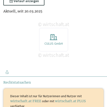
Verlauf anzeigen
Aktuell, seit 20.03.2025
wirtschaft.at
©
CULUS GmbH
wirtschaft.at
©
TOP
Rechtstatsachen
Dieser Inhalt ist
nur für Nutzerinnen und Nutzer mit
wirtschaft.at FREE
oder mit
wirtschaft.at PLUS
verfügbar.