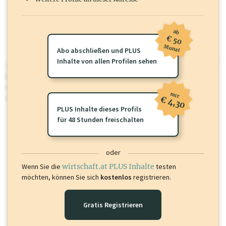
ab
€ 50
Monat
Abo abschließen und PLUS
Inhalte von allen Profilen sehen
wirtschaft.at PLUS
Für dieses Profil gibt es zusätzliche
wirtschaft.at PLUS Inhalte
die
Sie momentan nicht einsehen können. Schalten Sie dieses Profil frei
nur
oder loggen Sie sich ein um diese Inhalte zu sehen.
€ 4,30
PLUS Inhalte dieses Profils
für 48 Stunden freischalten
oder
Wenn Sie die
wirtschaft.at PLUS Inhalte
testen
möchten, können Sie sich
kostenlos
registrieren.
Gratis Registrieren