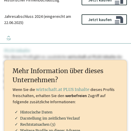
Jetzt kaufen
Jahresabschluss 2024 (eingereicht am
Jetzt kaufen
22.06.2025)
TOP
PLUS Inhalte
Für dieses Profil gibt es zusätzliche
wirtschaft.at PLUS Inhalte
die
Sie momentan nicht einsehen können. Schalten Sie dieses Profil frei
oder loggen Sie sich ein um diese Inhalte zu sehen. wirtschaft.at PLUS
Mehr Information über dieses
Inhalte sind unter anderem Gewerbeberechtigungen, Nationale
Unternehmen?
Marken, Patente, Rechtstatsachen, OTS-Aussendungen, und viele
mehr.
Wenn Sie die
wirtschaft.at PLUS Inhalte
dieses Profils
freischalten, erhalten Sie den
werbefreien
Zugriff auf
folgende zusätzliche Informationen:
Historische Daten
Darstellung im zeitlichen Verlauf
Rechtstatsachen (3)
Weitere Profile an dieser Adresse