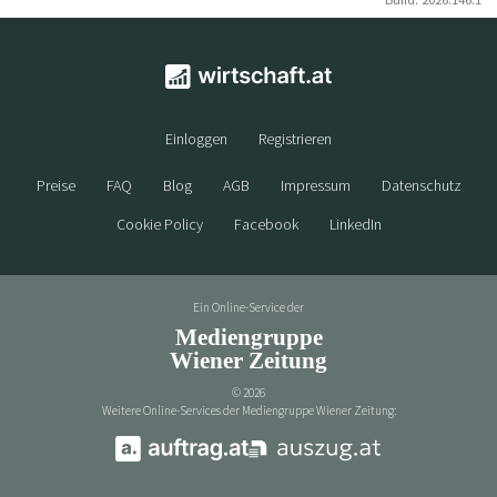
Einloggen
Registrieren
Preise
FAQ
Blog
AGB
Impressum
Datenschutz
Cookie Policy
Facebook
LinkedIn
Ein Online-Service der
Mediengruppe
Wiener Zeitung
©
2026
Weitere Online-Services der Mediengruppe Wiener Zeitung: