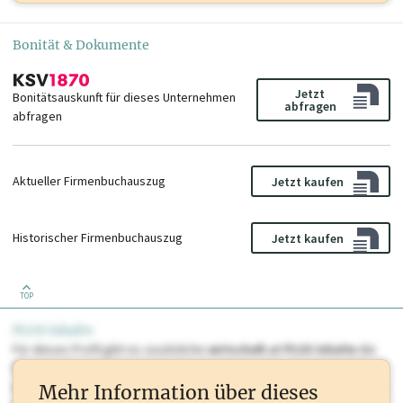
Bonität & Dokumente
Jetzt
Bonitätsauskunft für dieses Unternehmen
abfragen
abfragen
Aktueller Firmenbuchauszug
Jetzt kaufen
Historischer Firmenbuchauszug
Jetzt kaufen
TOP
PLUS Inhalte
Für dieses Profil gibt es zusätzliche
wirtschaft.at PLUS Inhalte
die
Sie momentan nicht einsehen können. Schalten Sie dieses Profil frei
oder loggen Sie sich ein um diese Inhalte zu sehen. wirtschaft.at PLUS
Mehr Information über dieses