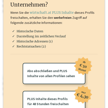
Inhalte sind unter anderem Gewerbeberechtigungen, Nationale
Unternehmen?
Marken, Patente, Rechtstatsachen, OTS-Aussendungen, und viele
mehr.
Wenn Sie die
wirtschaft.at PLUS Inhalte
dieses Profils
freischalten, erhalten Sie den
werbefreien
Zugriff auf
folgende zusätzliche Informationen:
Historische Daten
Darstellung im zeitlichen Verlauf
Historische Adressen (1)
Rechtstatsachen (2)
ab
€ 50
Monat
Abo abschließen und PLUS
Inhalte von allen Profilen sehen
wirtschaft.at PLUS
Für dieses Profil gibt es zusätzliche
wirtschaft.at PLUS Inhalte
die
Sie momentan nicht einsehen können. Schalten Sie dieses Profil frei
nur
oder loggen Sie sich ein um diese Inhalte zu sehen.
€ 4,30
PLUS Inhalte dieses Profils
für 48 Stunden freischalten