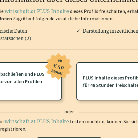
die
wirtschaft.at PLUS Inhalte
dieses Profils freischalten, erha
freien
Zugriff auf folgende zusätzliche Informationen:
rische Daten
Darstellung im zeitliche
statsachen (2)
ab
€ 50
Monat
bschließen und PLUS
PLUS Inhalte dieses Profil
te von allen Profilen
ofil gibt es zusätzliche
wirtschaft.at PLUS Inhalte
die Sie momenta
für 48 Stunden freischalt
n
gen Sie sich ein um diese Inhalte zu sehen.
oder
die
wirtschaft.at PLUS Inhalte
testen möchten, können Sie sic
registrieren.