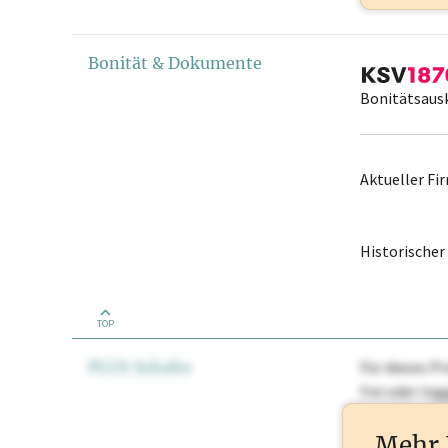
Bonität & Dokumente
Bonitätsaus
Aktueller F
Historische
TOP
PLUS Inhalte
Für dieses Pr
frei oder lo
Nationale Ma
Mehr 