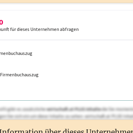
kunft für dieses Unternehmen abfragen
irmenbuchauszug
r Firmenbuchauszug
ofil gibt es zusätzliche
wirtschaft.at PLUS Inhalte
die Sie momenta
ggen Sie sich ein um diese Inhalte zu sehen. wirtschaft.at PLUS I
rken, Patente, Rechtstatsachen, OTS-Aussendungen, und viele m
Information über dieses Unternehme