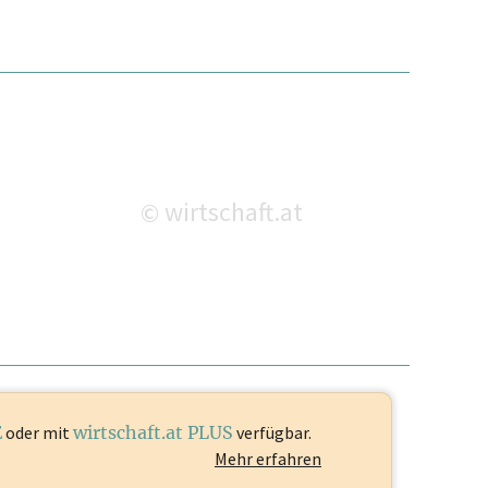
wirtschaft.at
©
E
oder mit
wirtschaft.at PLUS
verfügbar.
Mehr erfahren