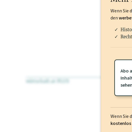
Wenn Sie 
den
werbe
Histo
Recht
Abo a
Inhal
wirtschaft.at PLUS
Für dieses Pr
sehe
frei oder log
Wenn Sie 
kostenlos