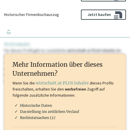
Historischer Firmenbuchauszug
Jetzt kaufen
TOP
PLUS Inhalte
Für dieses Profil gibt es zusätzliche
wirtschaft.at PLUS Inhalte
die
Sie momentan nicht einsehen können. Schalten Sie dieses Profil frei
oder loggen Sie sich ein um diese Inhalte zu sehen. wirtschaft.at PLUS
Mehr Information über dieses
Inhalte sind unter anderem Gewerbeberechtigungen, Nationale
Unternehmen?
Marken, Patente, Rechtstatsachen, OTS-Aussendungen, und viele
mehr.
Wenn Sie die
wirtschaft.at PLUS Inhalte
dieses Profils
freischalten, erhalten Sie den
werbefreien
Zugriff auf
folgende zusätzliche Informationen:
Historische Daten
Darstellung im zeitlichen Verlauf
Rechtstatsachen (2)