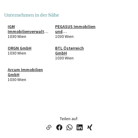
Unternehmen in der Nähe
IGM
PEGASUS Immobilien
Immobilienverwaltu
und
ng GmbH
1030 Wien
Beteiligungsgesellsc
1030 Wien
haft m.b.H.
ORGN GmbH
BTL Österreich
1030 Wien
GmbH
1030 Wien
Arcum Immobilien
GmbH
1030 Wien
Teilen auf: