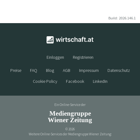
Build: 2026.146.1
Einloggen
Registrieren
Preise
FAQ
Blog
AGB
Impressum
Datenschutz
Cookie Policy
Facebook
LinkedIn
Ein Online-Service der
Mediengruppe
Wiener Zeitung
©
2026
Weitere Online-Services der Mediengruppe Wiener Zeitung: