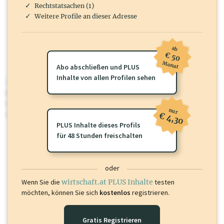
Rechtstatsachen (1)
Weitere Profile an dieser Adresse
ab
€ 50
Monat
Abo abschließen und PLUS
Inhalte von allen Profilen sehen
wirtschaft.at PLUS
Für dieses Profil gibt es zusätzliche
wirtschaft.at PLUS Inhalte
die
Sie momentan nicht einsehen können. Schalten Sie dieses Profil frei
nur
oder loggen Sie sich ein um diese Inhalte zu sehen.
€ 4,30
PLUS Inhalte dieses Profils
für 48 Stunden freischalten
oder
Wenn Sie die
wirtschaft.at PLUS Inhalte
testen
möchten, können Sie sich
kostenlos
registrieren.
Gratis Registrieren