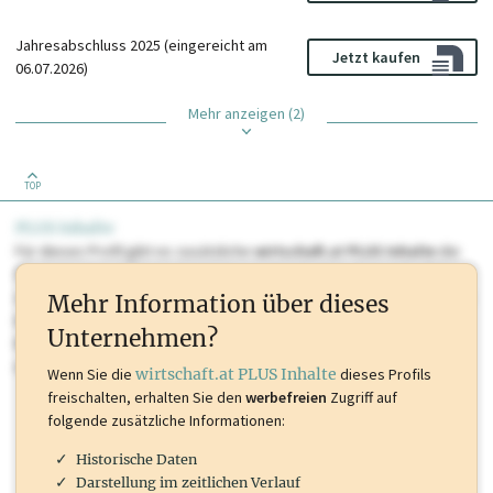
Jahresabschluss 2025 (eingereicht am
Jetzt kaufen
06.07.2026)
Mehr anzeigen (2)
TOP
PLUS Inhalte
Für dieses Profil gibt es zusätzliche
wirtschaft.at PLUS Inhalte
die
Sie momentan nicht einsehen können. Schalten Sie dieses Profil frei
oder loggen Sie sich ein um diese Inhalte zu sehen. wirtschaft.at PLUS
Mehr Information über dieses
Inhalte sind unter anderem Gewerbeberechtigungen, Nationale
Unternehmen?
Marken, Patente, Rechtstatsachen, OTS-Aussendungen, und viele
mehr.
Wenn Sie die
wirtschaft.at PLUS Inhalte
dieses Profils
freischalten, erhalten Sie den
werbefreien
Zugriff auf
folgende zusätzliche Informationen:
Historische Daten
Darstellung im zeitlichen Verlauf