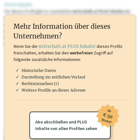
PLUS Inhalte
Für dieses Profil gibt es zusätzliche
wirtschaft.at PLUS Inhalte
die
Sie momentan nicht einsehen können. Schalten Sie dieses Profil frei
oder loggen Sie sich ein um diese Inhalte zu sehen. wirtschaft.at PLUS
Mehr Information über dieses
Inhalte sind unter anderem Gewerbeberechtigungen, Nationale
Unternehmen?
Marken, Patente, Rechtstatsachen, OTS-Aussendungen, und viele
mehr.
Wenn Sie die
wirtschaft.at PLUS Inhalte
dieses Profils
freischalten, erhalten Sie den
werbefreien
Zugriff auf
folgende zusätzliche Informationen:
Historische Daten
Darstellung im zeitlichen Verlauf
Rechtstatsachen (1)
Weitere Profile an dieser Adresse
ab
€ 50
Monat
Abo abschließen und PLUS
Inhalte von allen Profilen sehen
wirtschaft.at PLUS
Für dieses Profil gibt es zusätzliche
wirtschaft.at PLUS Inhalte
die