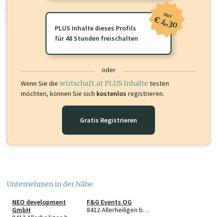
Sie momentan nicht einsehen können. Schalten Sie dieses Profil frei
nur
oder loggen Sie sich ein um diese Inhalte zu sehen.
€ 4,30
PLUS Inhalte dieses Profils
für 48 Stunden freischalten
oder
Wenn Sie die
wirtschaft.at PLUS Inhalte
testen
möchten, können Sie sich
kostenlos
registrieren.
Gratis Registrieren
Unternehmen in der Nähe
NEO development
F&G Events OG
GmbH
8412 Allerheiligen bei Wildon