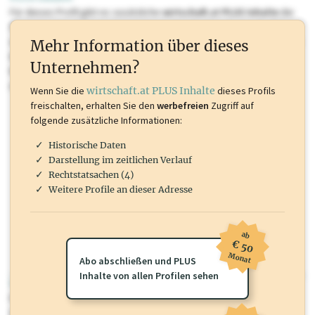
Für dieses Profil gibt es zusätzliche
wirtschaft.at PLUS Inhalte
die
Sie momentan nicht einsehen können. Schalten Sie dieses Profil frei
oder loggen Sie sich ein um diese Inhalte zu sehen. wirtschaft.at PLUS
Mehr Information über dieses
Inhalte sind unter anderem Gewerbeberechtigungen, Nationale
Unternehmen?
Marken, Patente, Rechtstatsachen, OTS-Aussendungen, und viele
mehr.
Wenn Sie die
wirtschaft.at PLUS Inhalte
dieses Profils
freischalten, erhalten Sie den
werbefreien
Zugriff auf
folgende zusätzliche Informationen:
Historische Daten
Darstellung im zeitlichen Verlauf
Rechtstatsachen (4)
Weitere Profile an dieser Adresse
ab
€ 50
Monat
Abo abschließen und PLUS
Inhalte von allen Profilen sehen
wirtschaft.at PLUS
Für dieses Profil gibt es zusätzliche
wirtschaft.at PLUS Inhalte
die
Sie momentan nicht einsehen können. Schalten Sie dieses Profil frei