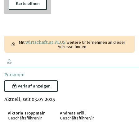
Karte öffnen
Mit
wirtschaft.at PLUS
weitere Unternehmen an dieser
Adresse finden
TOP
Personen
Verlauf anzeigen
Aktuell, seit 03.07.2025
Viktoria Troppmair
Andreas Kröll
Geschäftsführer/in
Geschäftsführer/in