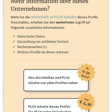
Mehr Information über dieses
Inhalte sind unter anderem Gewerbeberechtigungen, Nationale
Unternehmen?
Marken, Patente, Rechtstatsachen, OTS-Aussendungen, und viele
mehr.
Wenn Sie die
wirtschaft.at PLUS Inhalte
dieses Profils
freischalten, erhalten Sie den
werbefreien
Zugriff auf
folgende zusätzliche Informationen:
Historische Daten
Darstellung im zeitlichen Verlauf
Rechtstatsachen (1)
Weitere Profile an dieser Adresse
ab
€ 50
Monat
Abo abschließen und PLUS
Inhalte von allen Profilen sehen
wirtschaft.at PLUS
Für dieses Profil gibt es zusätzliche
wirtschaft.at PLUS Inhalte
die
Sie momentan nicht einsehen können. Schalten Sie dieses Profil frei
nur
oder loggen Sie sich ein um diese Inhalte zu sehen.
€ 4,30
PLUS Inhalte dieses Profils
für 48 Stunden freischalten