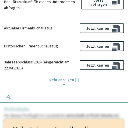
Jetzt
Bonitätsauskunft für dieses Unternehmen
abfragen
abfragen
Aktueller Firmenbuchauszug
Jetzt kaufen
Historischer Firmenbuchauszug
Jetzt kaufen
Jahresabschluss 2024 (eingereicht am
Jetzt kaufen
22.04.2025)
Mehr anzeigen (1)
TOP
PLUS Inhalte
Für dieses Profil gibt es zusätzliche
wirtschaft.at PLUS Inhalte
die
Sie momentan nicht einsehen können. Schalten Sie dieses Profil frei
oder loggen Sie sich ein um diese Inhalte zu sehen. wirtschaft.at PLUS