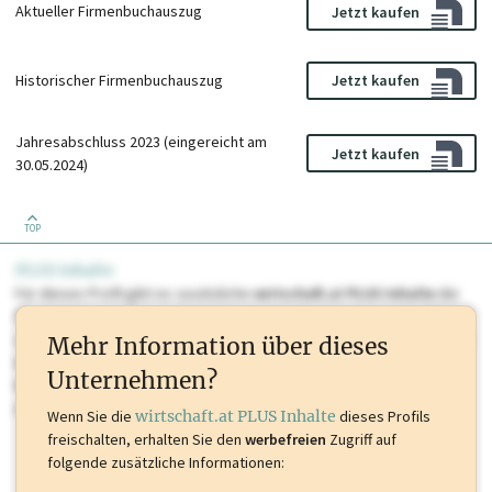
Aktueller Firmenbuchauszug
Jetzt kaufen
Historischer Firmenbuchauszug
Jetzt kaufen
Jahresabschluss 2023 (eingereicht am
Jetzt kaufen
30.05.2024)
TOP
PLUS Inhalte
Für dieses Profil gibt es zusätzliche
wirtschaft.at PLUS Inhalte
die
Sie momentan nicht einsehen können. Schalten Sie dieses Profil frei
oder loggen Sie sich ein um diese Inhalte zu sehen. wirtschaft.at PLUS
Mehr Information über dieses
Inhalte sind unter anderem Gewerbeberechtigungen, Nationale
Unternehmen?
Marken, Patente, Rechtstatsachen, OTS-Aussendungen, und viele
mehr.
Wenn Sie die
wirtschaft.at PLUS Inhalte
dieses Profils
freischalten, erhalten Sie den
werbefreien
Zugriff auf
folgende zusätzliche Informationen: