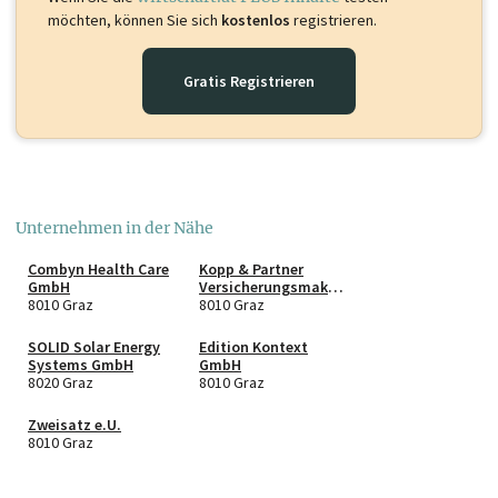
möchten, können Sie sich
kostenlos
registrieren.
Gratis Registrieren
Unternehmen in der Nähe
Combyn Health Care
Kopp & Partner
GmbH
Versicherungsmakler
8010 Graz
GmbH
8010 Graz
SOLID Solar Energy
Edition Kontext
Systems GmbH
GmbH
8020 Graz
8010 Graz
Zweisatz e.U.
8010 Graz