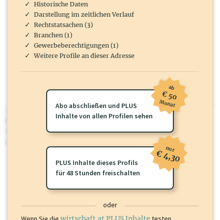
Historische Daten
Darstellung im zeitlichen Verlauf
Rechtstatsachen (3)
Branchen (1)
Gewerbeberechtigungen (1)
Weitere Profile an dieser Adresse
ab
€ 50
Monat
Abo abschließen und PLUS
wirtschaft.at PLUS
Inhalte von allen Profilen sehen
Für dieses Profil gibt es zusätzliche
wirtschaft.at PLUS Inhalte
die
Sie momentan nicht einsehen können. Schalten Sie dieses Profil frei
oder loggen Sie sich ein um diese Inhalte zu sehen.
nur
€ 4,30
PLUS Inhalte dieses Profils
für 48 Stunden freischalten
oder
Wenn Sie die
wirtschaft.at PLUS Inhalte
testen