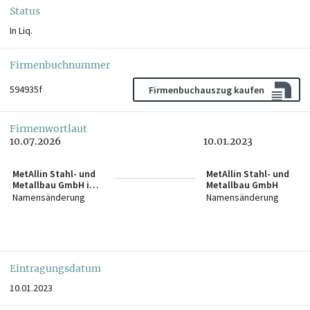
Status
In Liq.
Firmenbuchnummer
594935f
Firmenbuchauszug kaufen
Firmenwortlaut
10.07.2026
10.01.2023
MetAllin Stahl- und
MetAllin Stahl- und
Metallbau GmbH in
Metallbau GmbH
Liqu.
Namensänderung
Namensänderung
Eintragungsdatum
10.01.2023