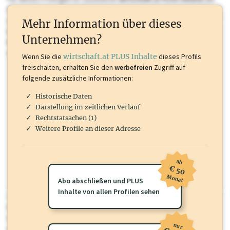
Sie momentan nicht einsehen können. Schalten Sie dieses Profil frei
oder loggen Sie sich ein um diese Inhalte zu sehen. wirtschaft.at PLUS
Mehr Information über dieses
Inhalte sind unter anderem Gewerbeberechtigungen, Nationale
Unternehmen?
Marken, Patente, Rechtstatsachen, OTS-Aussendungen, und viele
mehr.
Wenn Sie die
wirtschaft.at PLUS Inhalte
dieses Profils
freischalten, erhalten Sie den
werbefreien
Zugriff auf
folgende zusätzliche Informationen:
Historische Daten
Darstellung im zeitlichen Verlauf
Rechtstatsachen (1)
Weitere Profile an dieser Adresse
ab
€ 50
Monat
Abo abschließen und PLUS
Inhalte von allen Profilen sehen
wirtschaft.at PLUS
Für dieses Profil gibt es zusätzliche
wirtschaft.at PLUS Inhalte
die
Sie momentan nicht einsehen können. Schalten Sie dieses Profil frei
nur
oder loggen Sie sich ein um diese Inhalte zu sehen.