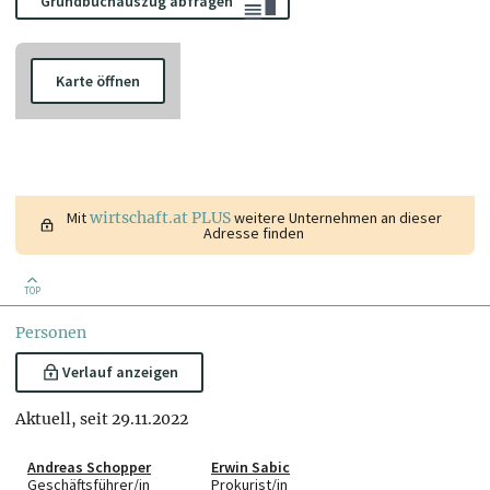
Grundbuchauszug abfragen
Karte öffnen
Mit
wirtschaft.at PLUS
weitere Unternehmen an dieser
Adresse finden
TOP
Personen
Verlauf anzeigen
Aktuell, seit 29.11.2022
Andreas Schopper
Erwin Sabic
Geschäftsführer/in
Prokurist/in