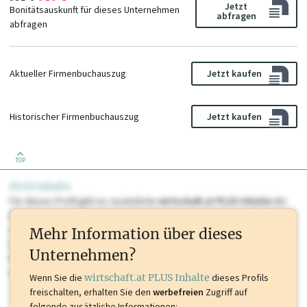
Jetzt
Bonitätsauskunft für dieses Unternehmen
abfragen
abfragen
Aktueller Firmenbuchauszug
Jetzt kaufen
Historischer Firmenbuchauszug
Jetzt kaufen
TOP
PLUS Inhalte
Für dieses Profil gibt es zusätzliche
wirtschaft.at PLUS Inhalte
die
Sie momentan nicht einsehen können. Schalten Sie dieses Profil frei
oder loggen Sie sich ein um diese Inhalte zu sehen. wirtschaft.at PLUS
Mehr Information über dieses
Inhalte sind unter anderem Gewerbeberechtigungen, Nationale
Unternehmen?
Marken, Patente, Rechtstatsachen, OTS-Aussendungen, und viele
mehr.
Wenn Sie die
wirtschaft.at PLUS Inhalte
dieses Profils
freischalten, erhalten Sie den
werbefreien
Zugriff auf
folgende zusätzliche Informationen: