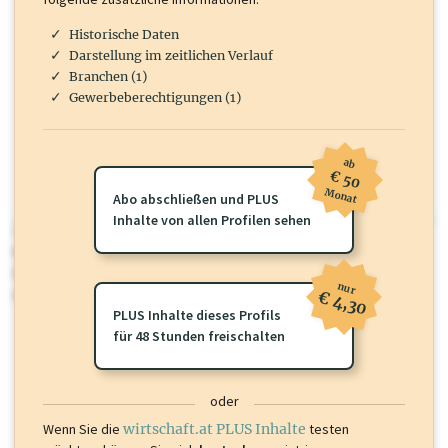
Historische Daten
Darstellung im zeitlichen Verlauf
Branchen (1)
Gewerbeberechtigungen (1)
ab
€ 50
Monat
Abo abschließen und PLUS
Inhalte von allen Profilen sehen
wirtschaft.at PLUS
Für dieses Profil gibt es zusätzliche
wirtschaft.at PLUS Inhalte
die
Sie momentan nicht einsehen können. Schalten Sie dieses Profil frei
nur
oder loggen Sie sich ein um diese Inhalte zu sehen.
€ 4,30
PLUS Inhalte dieses Profils
für 48 Stunden freischalten
oder
Wenn Sie die
wirtschaft.at PLUS Inhalte
testen