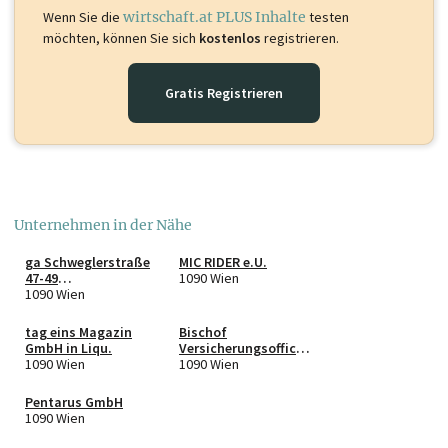
Wenn Sie die
wirtschaft.at PLUS Inhalte
testen
möchten, können Sie sich
kostenlos
registrieren.
Gratis Registrieren
Unternehmen in der Nähe
ga Schweglerstraße
MIC RIDER e.U.
47-49
1090 Wien
projektentwicklungs
1090 Wien
gmbh
tag eins Magazin
Bischof
GmbH in Liqu.
Versicherungsoffice
1090 Wien
GmbH
1090 Wien
Pentarus GmbH
1090 Wien