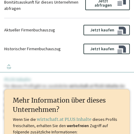
Jetzt
Bonitätsauskunft für dieses Unternehmen
abfragen
abfragen
Aktueller Firmenbuchauszug
Jetzt kaufen
Historischer Firmenbuchauszug
Jetzt kaufen
TOP
PLUS Inhalte
Für dieses Profil gibt es zusätzliche
wirtschaft.at PLUS Inhalte
die
Sie momentan nicht einsehen können. Schalten Sie dieses Profil frei
oder loggen Sie sich ein um diese Inhalte zu sehen. wirtschaft.at PLUS
Mehr Information über dieses
Inhalte sind unter anderem Gewerbeberechtigungen, Nationale
Unternehmen?
Marken, Patente, Rechtstatsachen, OTS-Aussendungen, und viele
mehr.
Wenn Sie die
wirtschaft.at PLUS Inhalte
dieses Profils
freischalten, erhalten Sie den
werbefreien
Zugriff auf
folgende zusätzliche Informationen: