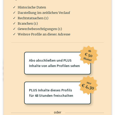
Historische Daten
Darstellung im zeitlichen Verlauf
Rechtstatsachen (1)
Branchen (1)
Gewerbeberechtigungen (1)
Weitere Profile an dieser Adresse
ab
€ 50
Monat
Abo abschließen und PLUS
wirtschaft.at PLUS
Inhalte von allen Profilen sehen
Für dieses Profil gibt es zusätzliche
wirtschaft.at PLUS Inhalte
die
Sie momentan nicht einsehen können. Schalten Sie dieses Profil frei
oder loggen Sie sich ein um diese Inhalte zu sehen.
nur
€ 4,30
PLUS Inhalte dieses Profils
für 48 Stunden freischalten
oder