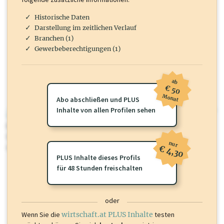
Historische Daten
Darstellung im zeitlichen Verlauf
Branchen (1)
Gewerbeberechtigungen (1)
ab
€ 50
Monat
Abo abschließen und PLUS
Inhalte von allen Profilen sehen
wirtschaft.at PLUS
Für dieses Profil gibt es zusätzliche
wirtschaft.at PLUS Inhalte
die
Sie momentan nicht einsehen können. Schalten Sie dieses Profil frei
nur
oder loggen Sie sich ein um diese Inhalte zu sehen.
€ 4,30
PLUS Inhalte dieses Profils
für 48 Stunden freischalten
oder
Wenn Sie die
wirtschaft.at PLUS Inhalte
testen