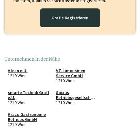
möchten, können Sie sich
kostenlos
registrieren.
Gratis Registrieren
Unternehmen in der Nähe
Ateso e.U.
VT-Limousinen
1210 Wien
Service GmbH
1210 Wien
smarte Technik Grafl
Socius
e.U.
Betriebsgesellschaft
1210 Wien
m.b.H.
1210 Wien
Grazo Gastronomie
Betriebs GmbH
1210 Wien