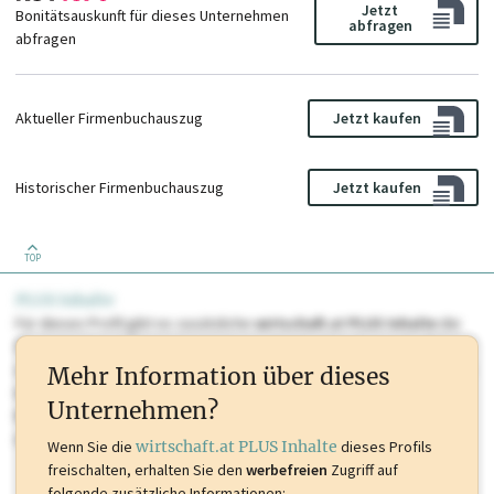
Jetzt
Bonitätsauskunft für dieses Unternehmen
abfragen
abfragen
Aktueller Firmenbuchauszug
Jetzt kaufen
Historischer Firmenbuchauszug
Jetzt kaufen
TOP
PLUS Inhalte
Für dieses Profil gibt es zusätzliche
wirtschaft.at PLUS Inhalte
die
Sie momentan nicht einsehen können. Schalten Sie dieses Profil frei
oder loggen Sie sich ein um diese Inhalte zu sehen. wirtschaft.at PLUS
Mehr Information über dieses
Inhalte sind unter anderem Gewerbeberechtigungen, Nationale
Unternehmen?
Marken, Patente, Rechtstatsachen, OTS-Aussendungen, und viele
mehr.
Wenn Sie die
wirtschaft.at PLUS Inhalte
dieses Profils
freischalten, erhalten Sie den
werbefreien
Zugriff auf
folgende zusätzliche Informationen: