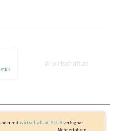
wirtschaft.at
©
 GmbH
E
oder mit
wirtschaft.at PLUS
verfügbar.
Mehr erfahren