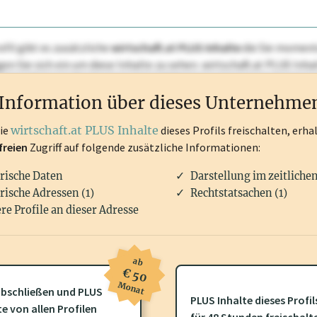
ofil gibt es zusätzliche
wirtschaft.at PLUS Inhalte
die Sie momenta
ggen Sie sich ein um diese Inhalte zu sehen. wirtschaft.at PLUS I
rken, Patente, Rechtstatsachen, OTS-Aussendungen, und viele m
Information über dieses Unternehme
die
wirtschaft.at PLUS Inhalte
dieses Profils freischalten, erha
freien
Zugriff auf folgende zusätzliche Informationen:
rische Daten
Darstellung im zeitliche
rische Adressen (1)
Rechtstatsachen (1)
re Profile an dieser Adresse
ab
€ 50
Monat
bschließen und PLUS
PLUS Inhalte dieses Profil
ofil gibt es zusätzliche
wirtschaft.at PLUS Inhalte
die Sie momenta
te von allen Profilen
für 48 Stunden freischalt