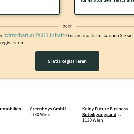
gen Sie sich ein um diese Inhalte zu sehen.
n
oder
die
wirtschaft.at PLUS Inhalte
testen möchten, können Sie sic
registrieren.
Gratis Registrieren
Immobilien
Greenboys GmbH
Kalny Future Business
1130 Wien
Beteiligungsund
Beratungsgesellscha
1130 Wien
ft mbH