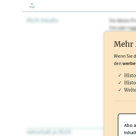
TOP
PLUS Inhalte
Für dieses Pr
frei oder lo
Nationale Ma
Mehr 
Wenn Sie 
den
werbe
Histo
Histo
Weite
Abo a
wirtschaft.at PLUS
Für dieses Pr
Inhal