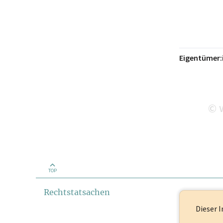
Eigentümer:
w
©
TOP
Rechtstatsachen
Dieser I