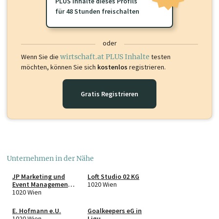
PLUS Inhalte dieses Profils
für 48 Stunden freischalten
oder
Wenn Sie die
wirtschaft.at PLUS Inhalte
testen
möchten, können Sie sich
kostenlos
registrieren.
Gratis Registrieren
Unternehmen in der Nähe
JP Marketing und
Loft Studio 02 KG
Event Management
1020 Wien
GmbH
1020 Wien
E. Hofmann e.U.
Goalkeepers eG in
1020 Wien
Liqu.