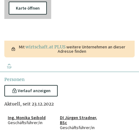
Karte öffnen
Mit
wirtschaft.at PLUS
weitere Unternehmen an dieser
Adresse finden
TOP
Personen
Verlauf anzeigen
Aktuell, seit 23.12.2022
Ing. Monika Seibold
DI Jürgen Stradner,
Geschäftsführer/in
BSc
Geschäftsführer/in