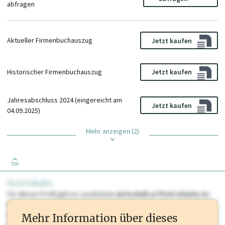
abfragen
Aktueller Firmenbuchauszug
Jetzt kaufen
Historischer Firmenbuchauszug
Jetzt kaufen
Jahresabschluss 2024 (eingereicht am
Jetzt kaufen
04.09.2025)
Mehr anzeigen (2)
TOP
PLUS Inhalte
Für dieses Profil gibt es zusätzliche
wirtschaft.at PLUS Inhalte
die
Sie momentan nicht einsehen können. Schalten Sie dieses Profil frei
oder loggen Sie sich ein um diese Inhalte zu sehen. wirtschaft.at PLUS
Mehr Information über dieses