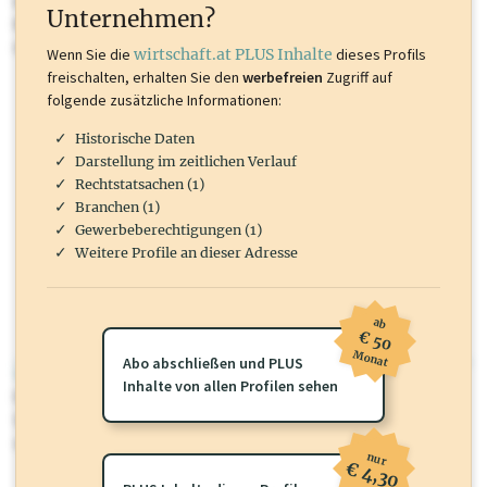
Inhalte sind unter anderem Gewerbeberechtigungen, Nationale
Unternehmen?
Marken, Patente, Rechtstatsachen, OTS-Aussendungen, und viele
mehr.
Wenn Sie die
wirtschaft.at PLUS Inhalte
dieses Profils
freischalten, erhalten Sie den
werbefreien
Zugriff auf
folgende zusätzliche Informationen:
Historische Daten
Darstellung im zeitlichen Verlauf
Rechtstatsachen (1)
Branchen (1)
Gewerbeberechtigungen (1)
Weitere Profile an dieser Adresse
ab
€ 50
Monat
Abo abschließen und PLUS
wirtschaft.at PLUS
Inhalte von allen Profilen sehen
Für dieses Profil gibt es zusätzliche
wirtschaft.at PLUS Inhalte
die
Sie momentan nicht einsehen können. Schalten Sie dieses Profil frei
oder loggen Sie sich ein um diese Inhalte zu sehen.
nur
€ 4,30