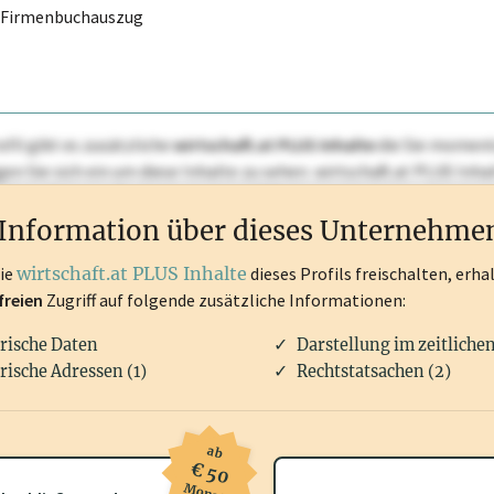
r Firmenbuchauszug
ofil gibt es zusätzliche
wirtschaft.at PLUS Inhalte
die Sie momenta
ggen Sie sich ein um diese Inhalte zu sehen. wirtschaft.at PLUS I
rken, Patente, Rechtstatsachen, OTS-Aussendungen, und viele m
Information über dieses Unternehme
die
wirtschaft.at PLUS Inhalte
dieses Profils freischalten, erha
freien
Zugriff auf folgende zusätzliche Informationen:
rische Daten
Darstellung im zeitliche
rische Adressen (1)
Rechtstatsachen (2)
ab
€ 50
Monat