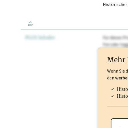
Historische
TOP
PLUS Inhalte
Für dieses Pr
frei oder lo
Nationale Ma
Mehr 
Wenn Sie 
den
werbe
Histo
Histo