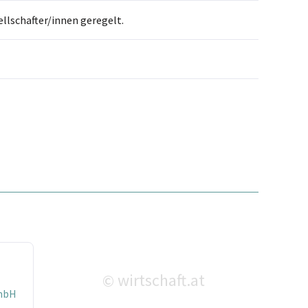
llschafter/innen geregelt.
wirtschaft.at
©
GmbH