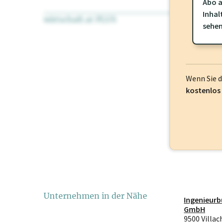
Abo a
Inhal
wirtschaft.at PLUS
Für dieses Pr
sehe
frei oder log
Wenn Sie 
kostenlos
Unternehmen in der Nähe
Ingenieur
GmbH
9500 Villac