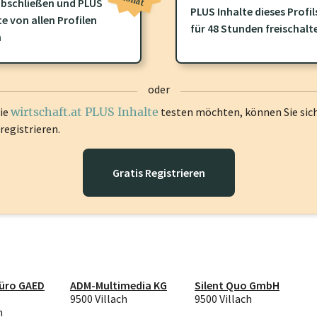
bschließen und PLUS
PLUS Inhalte dieses Profil
te von allen Profilen
ofil gibt es zusätzliche
wirtschaft.at PLUS Inhalte
die Sie momenta
für 48 Stunden freischalt
n
gen Sie sich ein um diese Inhalte zu sehen.
oder
die
wirtschaft.at PLUS Inhalte
testen möchten, können Sie sic
registrieren.
Gratis Registrieren
büro GAED
ADM-Multimedia KG
Silent Quo GmbH
9500 Villach
9500 Villach
h