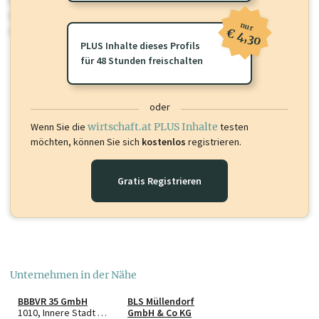
Für dieses Profil gibt es zusätzliche
wirtschaft.at PLUS Inhalte
die
Sie momentan nicht einsehen können. Schalten Sie dieses Profil frei
nur
oder loggen Sie sich ein um diese Inhalte zu sehen.
€ 4,30
PLUS Inhalte dieses Profils
für 48 Stunden freischalten
oder
Wenn Sie die
wirtschaft.at PLUS Inhalte
testen
möchten, können Sie sich
kostenlos
registrieren.
Gratis Registrieren
Unternehmen in der Nähe
BBBVR 35 GmbH
BLS Müllendorf
1010, Innere Stadt Wien
GmbH & Co KG