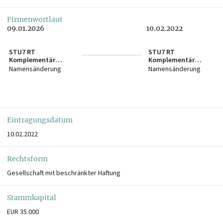
Firmenwortlaut
09.01.2026
10.02.2022
STU7 RT
STU7 RT
Komplementär
Komplementär
GmbH in Liqu.
GmbH
Namensänderung
Namensänderung
Eintragungsdatum
10.02.2022
Rechtsform
Gesellschaft mit beschränkter Haftung
Stammkapital
EUR 35.000