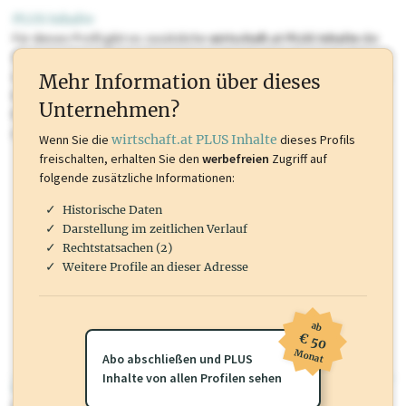
PLUS Inhalte
Für dieses Profil gibt es zusätzliche
wirtschaft.at PLUS Inhalte
die
Sie momentan nicht einsehen können. Schalten Sie dieses Profil frei
oder loggen Sie sich ein um diese Inhalte zu sehen. wirtschaft.at PLUS
Mehr Information über dieses
Inhalte sind unter anderem Gewerbeberechtigungen, Nationale
Unternehmen?
Marken, Patente, Rechtstatsachen, OTS-Aussendungen, und viele
mehr.
Wenn Sie die
wirtschaft.at PLUS Inhalte
dieses Profils
freischalten, erhalten Sie den
werbefreien
Zugriff auf
folgende zusätzliche Informationen:
Historische Daten
Darstellung im zeitlichen Verlauf
Rechtstatsachen (2)
Weitere Profile an dieser Adresse
ab
€ 50
Monat
Abo abschließen und PLUS
Inhalte von allen Profilen sehen
wirtschaft.at PLUS