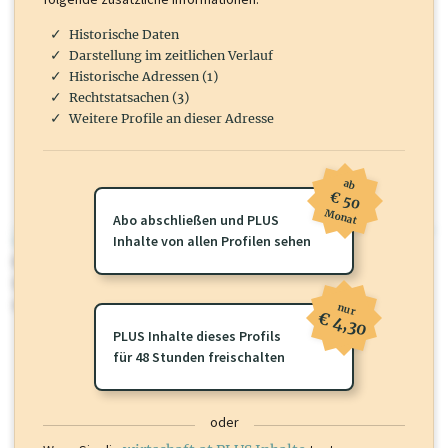
Historische Daten
Darstellung im zeitlichen Verlauf
Historische Adressen (1)
Rechtstatsachen (3)
Weitere Profile an dieser Adresse
ab
€ 50
Monat
Abo abschließen und PLUS
wirtschaft.at PLUS
Inhalte von allen Profilen sehen
Für dieses Profil gibt es zusätzliche
wirtschaft.at PLUS Inhalte
die
Sie momentan nicht einsehen können. Schalten Sie dieses Profil frei
oder loggen Sie sich ein um diese Inhalte zu sehen.
nur
€ 4,30
PLUS Inhalte dieses Profils
für 48 Stunden freischalten
oder