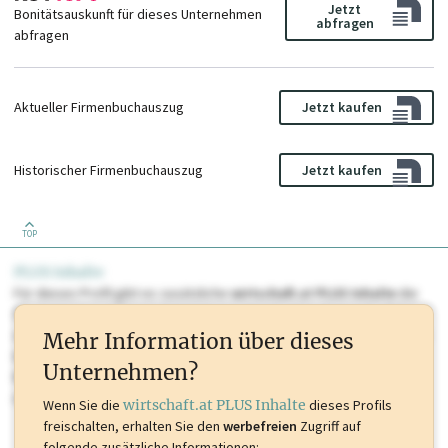
Jetzt
Bonitätsauskunft für dieses Unternehmen
abfragen
abfragen
Aktueller Firmenbuchauszug
Jetzt kaufen
Historischer Firmenbuchauszug
Jetzt kaufen
TOP
PLUS Inhalte
Für dieses Profil gibt es zusätzliche
wirtschaft.at PLUS Inhalte
die
Sie momentan nicht einsehen können. Schalten Sie dieses Profil frei
oder loggen Sie sich ein um diese Inhalte zu sehen. wirtschaft.at PLUS
Mehr Information über dieses
Inhalte sind unter anderem Gewerbeberechtigungen, Nationale
Unternehmen?
Marken, Patente, Rechtstatsachen, OTS-Aussendungen, und viele
mehr.
Wenn Sie die
wirtschaft.at PLUS Inhalte
dieses Profils
freischalten, erhalten Sie den
werbefreien
Zugriff auf
folgende zusätzliche Informationen: