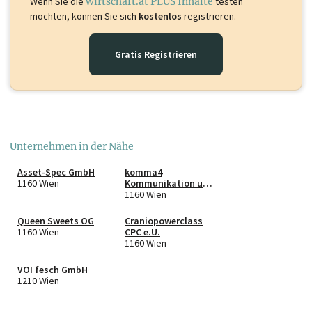
Wenn Sie die
wirtschaft.at PLUS Inhalte
testen
möchten, können Sie sich
kostenlos
registrieren.
Gratis Registrieren
Unternehmen in der Nähe
Asset-Spec GmbH
komma4
1160 Wien
Kommunikation und
Beratung OG
1160 Wien
Queen Sweets OG
Craniopowerclass
1160 Wien
CPC e.U.
1160 Wien
VOI fesch GmbH
1210 Wien