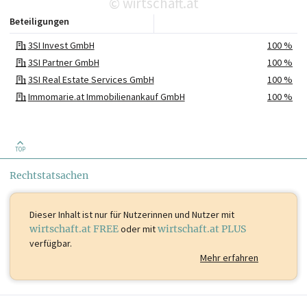
wirtschaft.at
©
Beteiligungen
3SI Invest GmbH
100 %
3SI Partner GmbH
100 %
3SI Real Estate Services GmbH
100 %
Immomarie.at Immobilienankauf GmbH
100 %
WR Leibrenten Immobilien GmbH in Liqu.
100 %
Danubius Immobilienverwertungs GmbH
76 %
HMC Beteiligungs GmbH
76 %
TOP
HMC Immobilien Service und Baumanagement GmbH
76 %
Rechtstatsachen
3SI Partner GmbH & Co KG
EUR 1.000
Dieser Inhalt ist
nur für Nutzerinnen und Nutzer mit
wirtschaft.at FREE
oder mit
wirtschaft.at PLUS
verfügbar.
Mehr erfahren