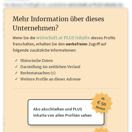
Für dieses Profil gibt es zusätzliche
wirtschaft.at PLUS Inhalte
die
Sie momentan nicht einsehen können. Schalten Sie dieses Profil frei
oder loggen Sie sich ein um diese Inhalte zu sehen. wirtschaft.at PLUS
Mehr Information über dieses
Inhalte sind unter anderem Gewerbeberechtigungen, Nationale
Unternehmen?
Marken, Patente, Rechtstatsachen, OTS-Aussendungen, und viele
mehr.
Wenn Sie die
wirtschaft.at PLUS Inhalte
dieses Profils
freischalten, erhalten Sie den
werbefreien
Zugriff auf
folgende zusätzliche Informationen:
Historische Daten
Darstellung im zeitlichen Verlauf
Rechtstatsachen (1)
Weitere Profile an dieser Adresse
ab
€ 50
Monat
Abo abschließen und PLUS
Inhalte von allen Profilen sehen
wirtschaft.at PLUS
Für dieses Profil gibt es zusätzliche
wirtschaft.at PLUS Inhalte
die
Sie momentan nicht einsehen können. Schalten Sie dieses Profil frei