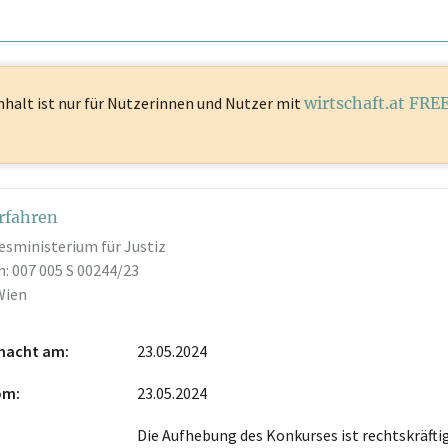
nhalt ist
nur für Nutzerinnen und Nutzer mit
wirtschaft.at FRE
rfahren
esministerium für Justiz
: 007 005 S 00244/23
Wien
macht am
23.05.2024
vom
23.05.2024
Die Aufhebung des Konkurses ist rechtskräftig