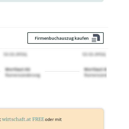
Firmenbuchauszug kaufen
12.12.2024
12.12.2024
Wortlaut AG
Wortlaut AG
Namensänderung
Namensänderung
t
wirtschaft.at FREE
oder mit