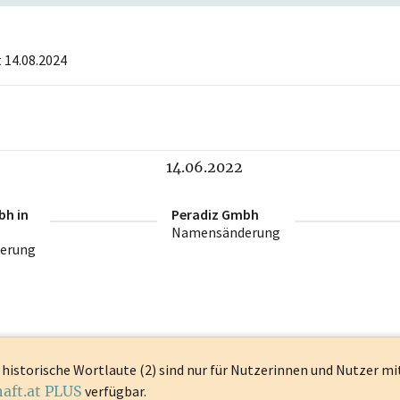
 14.08.2024
14.06.2022
bh in
Peradiz Gmbh
Namensänderung
erung
historische Wortlaute (2) sind
nur für Nutzerinnen und Nutzer mi
haft.at PLUS
verfügbar.