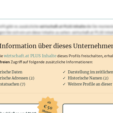
ofil gibt es zusätzliche
wirtschaft.at PLUS Inhalte
die Sie momenta
ggen Sie sich ein um diese Inhalte zu sehen. wirtschaft.at PLUS I
rken, Patente, Rechtstatsachen, OTS-Aussendungen, und viele m
Information über dieses Unternehme
die
wirtschaft.at PLUS Inhalte
dieses Profils freischalten, erha
freien
Zugriff auf folgende zusätzliche Informationen:
rische Daten
Darstellung im zeitliche
rische Adressen (2)
Historische Namen (2)
statsachen (7)
Weitere Profile an dieser
ab
€ 50
Monat