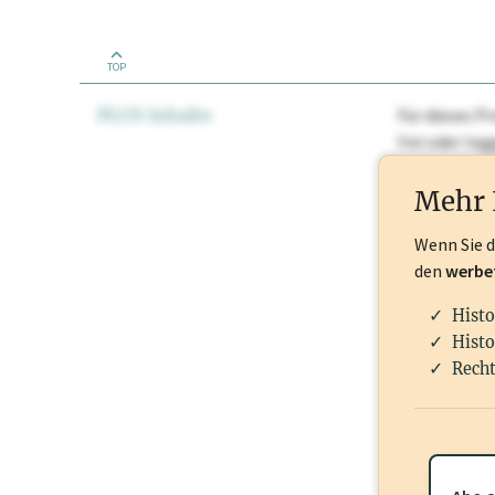
TOP
PLUS Inhalte
Für dieses Pr
frei oder lo
Nationale Ma
Mehr 
Wenn Sie 
den
werbe
Histo
Histo
Recht