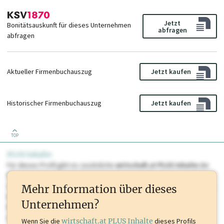
Jetzt
Bonitätsauskunft für dieses Unternehmen
abfragen
abfragen
Aktueller Firmenbuchauszug
Jetzt kaufen
Historischer Firmenbuchauszug
Jetzt kaufen
TOP
PLUS Inhalte
Für dieses Profil gibt es zusätzliche
wirtschaft.at PLUS Inhalte
die
Sie momentan nicht einsehen können. Schalten Sie dieses Profil frei
oder loggen Sie sich ein um diese Inhalte zu sehen. wirtschaft.at PLUS
Mehr Information über dieses
Inhalte sind unter anderem Gewerbeberechtigungen, Nationale
Unternehmen?
Marken, Patente, Rechtstatsachen, OTS-Aussendungen, und viele
mehr.
Wenn Sie die
wirtschaft.at PLUS Inhalte
dieses Profils