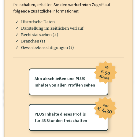
freischalten, erhalten Sie den
werbefreien
Zugriff auf
folgende zusätzliche Informationen:
Historische Daten
Darstellung im zeitlichen Verlauf
Rechtstatsachen (2)
Branchen (1)
Gewerbeberechtigungen (1)
ab
€ 50
Monat
Abo abschließen und PLUS
wirtschaft.at PLUS
Inhalte von allen Profilen sehen
Für dieses Profil gibt es zusätzliche
wirtschaft.at PLUS Inhalte
die
Sie momentan nicht einsehen können. Schalten Sie dieses Profil frei
oder loggen Sie sich ein um diese Inhalte zu sehen.
nur
€ 4,30
PLUS Inhalte dieses Profils
für 48 Stunden freischalten