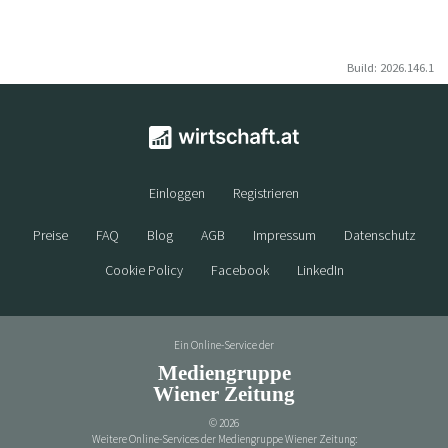
Build: 2026.146.1
Einloggen
Registrieren
Preise
FAQ
Blog
AGB
Impressum
Datenschutz
Cookie Policy
Facebook
LinkedIn
Ein Online-Service der
Mediengruppe
Wiener Zeitung
©
2026
Weitere Online-Services der Mediengruppe Wiener Zeitung: