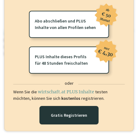
ab
€ 50
Monat
Abo abschließen und PLUS
Inhalte von allen Profilen sehen
wirtschaft.at PLUS
Für dieses Profil gibt es zusätzliche
wirtschaft.at PLUS Inhalte
die
Sie momentan nicht einsehen können. Schalten Sie dieses Profil frei
nur
€ 4,30
oder loggen Sie sich ein um diese Inhalte zu sehen.
PLUS Inhalte dieses Profils
für 48 Stunden freischalten
oder
Wenn Sie die
wirtschaft.at PLUS Inhalte
testen
möchten, können Sie sich
kostenlos
registrieren.
Gratis Registrieren