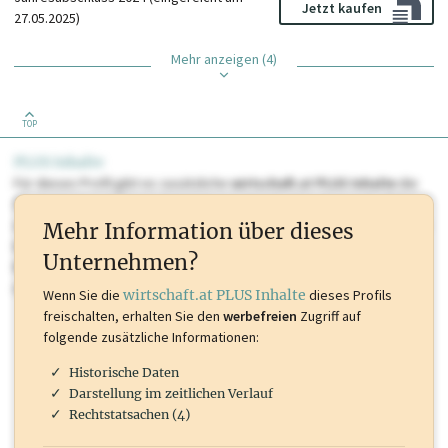
Jetzt kaufen
27.05.2025)
Mehr anzeigen (4)
TOP
PLUS Inhalte
Für dieses Profil gibt es zusätzliche
wirtschaft.at PLUS Inhalte
die
Sie momentan nicht einsehen können. Schalten Sie dieses Profil frei
oder loggen Sie sich ein um diese Inhalte zu sehen. wirtschaft.at PLUS
Mehr Information über dieses
Inhalte sind unter anderem Gewerbeberechtigungen, Nationale
Unternehmen?
Marken, Patente, Rechtstatsachen, OTS-Aussendungen, und viele
mehr.
Wenn Sie die
wirtschaft.at PLUS Inhalte
dieses Profils
freischalten, erhalten Sie den
werbefreien
Zugriff auf
folgende zusätzliche Informationen:
Historische Daten
Darstellung im zeitlichen Verlauf
Rechtstatsachen (4)