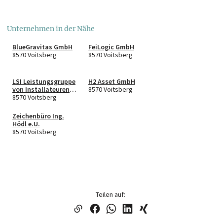
Unternehmen in der Nähe
BlueGravitas GmbH
FeiLogic GmbH
8570 Voitsberg
8570 Voitsberg
LSI Leistungsgruppe
H2 Asset GmbH
von Installateuren
8570 Voitsberg
HandelsgesmbH
8570 Voitsberg
Zeichenbüro Ing.
Hödl e.U.
8570 Voitsberg
Teilen auf: