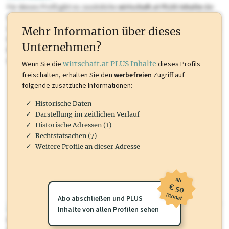
Für dieses Profil gibt es zusätzliche
wirtschaft.at PLUS Inhalte
die
Sie momentan nicht einsehen können. Schalten Sie dieses Profil frei
oder loggen Sie sich ein um diese Inhalte zu sehen. wirtschaft.at PLUS
Mehr Information über dieses
Inhalte sind unter anderem Gewerbeberechtigungen, Nationale
Unternehmen?
Marken, Patente, Rechtstatsachen, OTS-Aussendungen, und viele
mehr.
Wenn Sie die
wirtschaft.at PLUS Inhalte
dieses Profils
freischalten, erhalten Sie den
werbefreien
Zugriff auf
folgende zusätzliche Informationen:
Historische Daten
Darstellung im zeitlichen Verlauf
Historische Adressen (1)
Rechtstatsachen (7)
Weitere Profile an dieser Adresse
ab
€ 50
Monat
Abo abschließen und PLUS
wirtschaft.at PLUS
Inhalte von allen Profilen sehen
Für dieses Profil gibt es zusätzliche
wirtschaft.at PLUS Inhalte
die