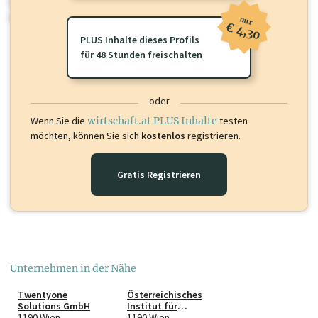
Sie momentan nicht einsehen können. Schalten Sie dieses Profil frei
oder loggen Sie sich ein um diese Inhalte zu sehen.
nur
€ 4,30
PLUS Inhalte dieses Profils
für 48 Stunden freischalten
oder
Wenn Sie die
wirtschaft.at PLUS Inhalte
testen
möchten, können Sie sich
kostenlos
registrieren.
Gratis Registrieren
Unternehmen in der Nähe
Twentyone
Österreichisches
Solutions GmbH
Institut für
1190 Wien
Sexualpädagogik
1190 Wien