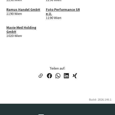
und Sexualtherapien
eU
Ramus Handel GmbH
Foto Performance SR
1190 Wien
e.U.
1190 Wien
Mavie Med Holding
GmbH
1020 Wien
Teilen auf:
Build: 2026.146.1