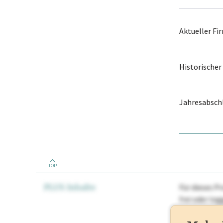
Aktueller F
Historische
Jahresabschl
TOP
PLUS Inhalte
Für dieses Pr
frei oder lo
Nationale Ma