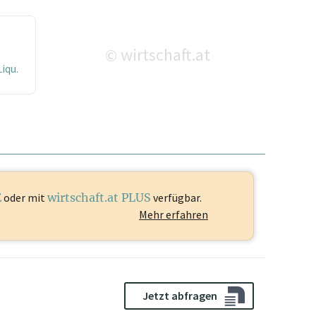
wirtschaft.at
©
iqu.
E
oder mit
wirtschaft.at PLUS
verfügbar.
Mehr erfahren
Jetzt abfragen