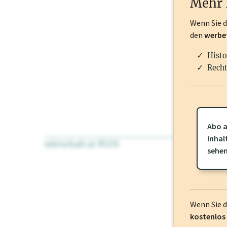
Mehr 
Wenn Sie 
den
werbe
Histo
Recht
Abo a
Inhal
wirtschaft.at PLUS
Für dieses Pr
sehe
frei oder log
Wenn Sie 
kostenlos