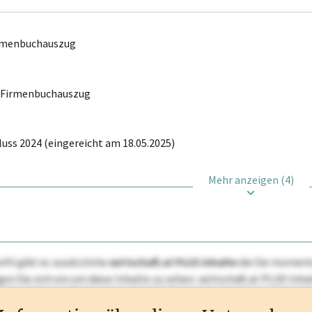
irmenbuchauszug
r Firmenbuchauszug
uss 2024 (eingereicht am 18.05.2025)
Mehr anzeigen (4)
ofil gibt es zusätzliche
wirtschaft.at PLUS Inhalte
die Sie momenta
ggen Sie sich ein um diese Inhalte zu sehen. wirtschaft.at PLUS I
rken, Patente, Rechtstatsachen, OTS-Aussendungen, und viele m