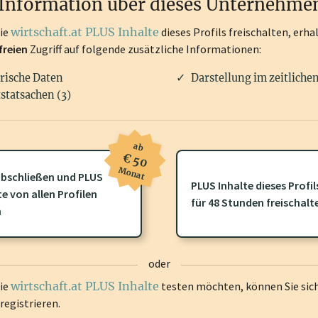
Information über dieses Unternehme
die
wirtschaft.at PLUS Inhalte
dieses Profils freischalten, erha
freien
Zugriff auf folgende zusätzliche Informationen:
rische Daten
Darstellung im zeitliche
statsachen (3)
ab
€ 50
Monat
bschließen und PLUS
PLUS Inhalte dieses Profil
te von allen Profilen
ofil gibt es zusätzliche
wirtschaft.at PLUS Inhalte
die Sie momenta
für 48 Stunden freischalt
n
gen Sie sich ein um diese Inhalte zu sehen.
oder
die
wirtschaft.at PLUS Inhalte
testen möchten, können Sie sic
registrieren.