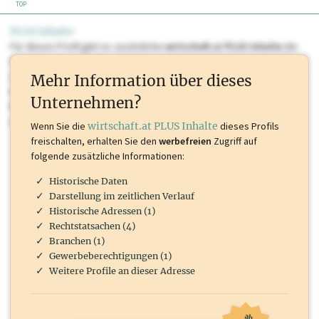
TOP
PLUS Inhalte
Für dieses Profil gibt es zusätzliche
wirtschaft.at PLUS Inhalte
die
Sie momentan nicht einsehen können. Schalten Sie dieses Profil frei
oder loggen Sie sich ein um diese Inhalte zu sehen. wirtschaft.at PLUS
Mehr Information über dieses
Inhalte sind unter anderem Gewerbeberechtigungen, Nationale
Unternehmen?
Marken, Patente, Rechtstatsachen, OTS-Aussendungen, und viele
mehr.
Wenn Sie die
wirtschaft.at PLUS Inhalte
dieses Profils
freischalten, erhalten Sie den
werbefreien
Zugriff auf
folgende zusätzliche Informationen:
Historische Daten
Darstellung im zeitlichen Verlauf
Historische Adressen (1)
Rechtstatsachen (4)
Branchen (1)
Gewerbeberechtigungen (1)
Weitere Profile an dieser Adresse
ab