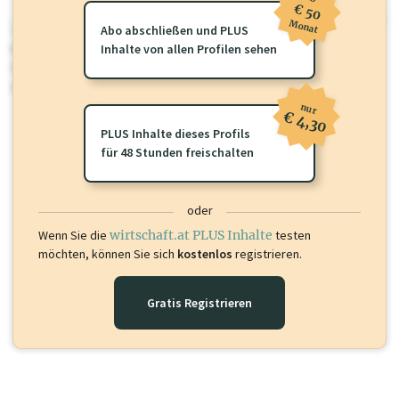
€ 50
Monat
wirtschaft.at PLUS
Abo abschließen und PLUS
Für dieses Profil gibt es zusätzliche
Inhalte von allen Profilen sehen
wirtschaft.at PLUS Inhalte
die
Sie momentan nicht einsehen können. Schalten Sie dieses Profil frei
oder loggen Sie sich ein um diese Inhalte zu sehen.
nur
€ 4,30
PLUS Inhalte dieses Profils
für 48 Stunden freischalten
oder
Wenn Sie die
wirtschaft.at PLUS Inhalte
testen
möchten, können Sie sich
kostenlos
registrieren.
Gratis Registrieren