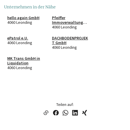
Unternehmen in der Nähe
hello again GmbH
Pfeiffer
4060 Leonding
Immoverwaltung
GmbH
4060 Leonding
ePatrol e.U.
DACHBODENPROJEK
4060 Leonding
T GmbH
4060 Leonding
MK Trans GmbH in
Liquidation
4060 Leonding
Teilen auf: