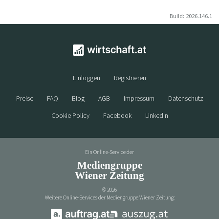
Build: 2026.146.1
Einloggen
Registrieren
Preise
FAQ
Blog
AGB
Impressum
Datenschutz
Cookie Policy
Facebook
LinkedIn
Ein Online-Service der
Mediengruppe
Wiener Zeitung
©
2026
Weitere Online-Services der Mediengruppe Wiener Zeitung: