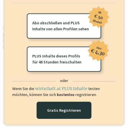
ab
€ 50
Monat
Abo abschließen und PLUS
wirtschaft.at PLUS
Inhalte von allen Profilen sehen
Für dieses Profil gibt es zusätzliche
wirtschaft.at PLUS Inhalte
die
Sie momentan nicht einsehen können. Schalten Sie dieses Profil frei
oder loggen Sie sich ein um diese Inhalte zu sehen.
nur
€ 4,30
PLUS Inhalte dieses Profils
für 48 Stunden freischalten
oder
Wenn Sie die
wirtschaft.at PLUS Inhalte
testen
möchten, können Sie sich
kostenlos
registrieren.
Gratis Registrieren