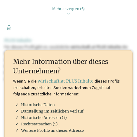
Mehr anzeigen (6)
TOP
PLUS Inhalte
Für dieses Profil gibt es zusätzliche
wirtschaft.at PLUS Inhalte
die
Sie momentan nicht einsehen können. Schalten Sie dieses Profil frei
oder loggen Sie sich ein um diese Inhalte zu sehen. wirtschaft.at PLUS
Mehr Information über dieses
Inhalte sind unter anderem Gewerbeberechtigungen, Nationale
Unternehmen?
Marken, Patente, Rechtstatsachen, OTS-Aussendungen, und viele
mehr.
Wenn Sie die
wirtschaft.at PLUS Inhalte
dieses Profils
freischalten, erhalten Sie den
werbefreien
Zugriff auf
folgende zusätzliche Informationen:
Historische Daten
Darstellung im zeitlichen Verlauf
Historische Adressen (1)
Rechtstatsachen (1)
Weitere Profile an dieser Adresse