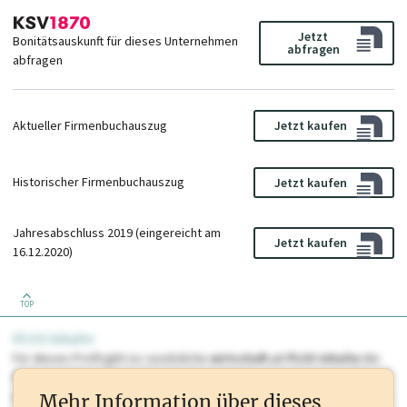
Jetzt
Bonitätsauskunft für dieses Unternehmen
abfragen
abfragen
Aktueller Firmenbuchauszug
Jetzt kaufen
Historischer Firmenbuchauszug
Jetzt kaufen
Jahresabschluss 2019 (eingereicht am
Jetzt kaufen
16.12.2020)
TOP
PLUS Inhalte
Für dieses Profil gibt es zusätzliche
wirtschaft.at PLUS Inhalte
die
Sie momentan nicht einsehen können. Schalten Sie dieses Profil frei
oder loggen Sie sich ein um diese Inhalte zu sehen. wirtschaft.at PLUS
Mehr Information über dieses