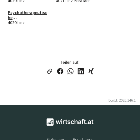
GmbH & Co KG
4020 Linz
4021 Linz Postfach
Psychotherapeutisc
he
Gemeinschaftspraxis
4020 Linz
Fischer OG
Teilen auf:
Build: 2026.146.1
Einloggen
Registrieren