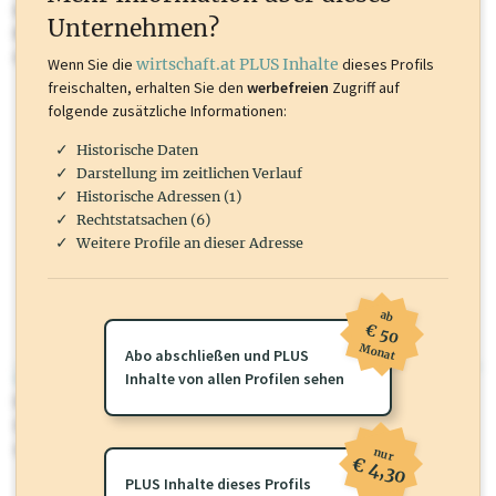
Inhalte sind unter anderem Gewerbeberechtigungen, Nationale
Unternehmen?
Marken, Patente, Rechtstatsachen, OTS-Aussendungen, und viele
mehr.
Wenn Sie die
wirtschaft.at PLUS Inhalte
dieses Profils
freischalten, erhalten Sie den
werbefreien
Zugriff auf
folgende zusätzliche Informationen:
Historische Daten
Darstellung im zeitlichen Verlauf
Historische Adressen (1)
Rechtstatsachen (6)
Weitere Profile an dieser Adresse
ab
€ 50
Monat
Abo abschließen und PLUS
wirtschaft.at PLUS
Inhalte von allen Profilen sehen
Für dieses Profil gibt es zusätzliche
wirtschaft.at PLUS Inhalte
die
Sie momentan nicht einsehen können. Schalten Sie dieses Profil frei
oder loggen Sie sich ein um diese Inhalte zu sehen.
nur
€ 4,30
PLUS Inhalte dieses Profils