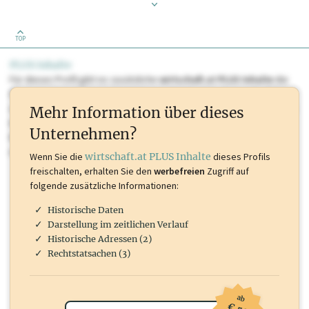
TOP
PLUS Inhalte
Für dieses Profil gibt es zusätzliche
wirtschaft.at PLUS Inhalte
die
Sie momentan nicht einsehen können. Schalten Sie dieses Profil frei
oder loggen Sie sich ein um diese Inhalte zu sehen. wirtschaft.at PLUS
Mehr Information über dieses
Inhalte sind unter anderem Gewerbeberechtigungen, Nationale
Unternehmen?
Marken, Patente, Rechtstatsachen, OTS-Aussendungen, und viele
mehr.
Wenn Sie die
wirtschaft.at PLUS Inhalte
dieses Profils
freischalten, erhalten Sie den
werbefreien
Zugriff auf
folgende zusätzliche Informationen:
Historische Daten
Darstellung im zeitlichen Verlauf
Historische Adressen (2)
Rechtstatsachen (3)
ab