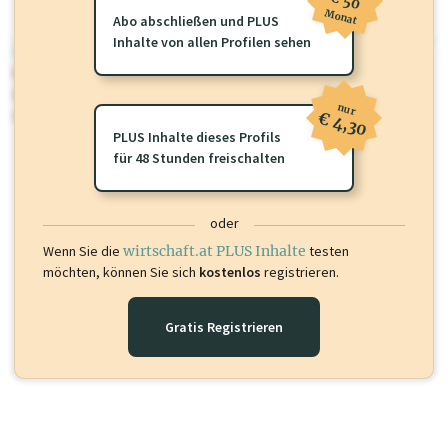
€ 50
Monat
Abo abschließen und PLUS
Inhalte von allen Profilen sehen
wirtschaft.at PLUS
Für dieses Profil gibt es zusätzliche
wirtschaft.at PLUS Inhalte
die
Sie momentan nicht einsehen können. Schalten Sie dieses Profil frei
nur
oder loggen Sie sich ein um diese Inhalte zu sehen.
€ 4,30
PLUS Inhalte dieses Profils
für 48 Stunden freischalten
oder
Wenn Sie die
wirtschaft.at PLUS Inhalte
testen
möchten, können Sie sich
kostenlos
registrieren.
Gratis Registrieren