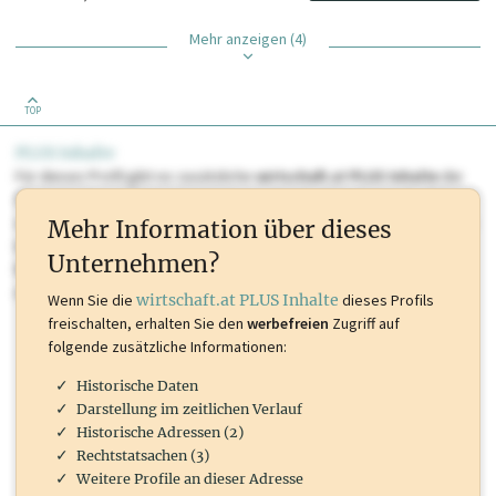
Mehr anzeigen (4)
TOP
PLUS Inhalte
Für dieses Profil gibt es zusätzliche
wirtschaft.at PLUS Inhalte
die
Sie momentan nicht einsehen können. Schalten Sie dieses Profil frei
oder loggen Sie sich ein um diese Inhalte zu sehen. wirtschaft.at PLUS
Mehr Information über dieses
Inhalte sind unter anderem Gewerbeberechtigungen, Nationale
Unternehmen?
Marken, Patente, Rechtstatsachen, OTS-Aussendungen, und viele
mehr.
Wenn Sie die
wirtschaft.at PLUS Inhalte
dieses Profils
freischalten, erhalten Sie den
werbefreien
Zugriff auf
folgende zusätzliche Informationen:
Historische Daten
Darstellung im zeitlichen Verlauf
Historische Adressen (2)
Rechtstatsachen (3)
Weitere Profile an dieser Adresse