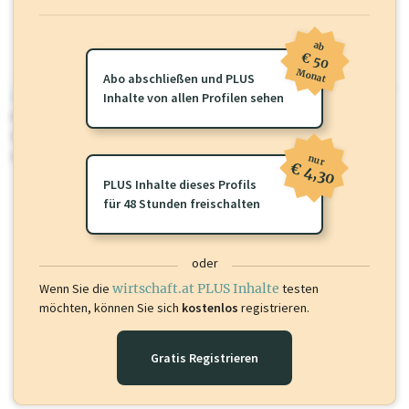
ab
€ 50
Monat
Abo abschließen und PLUS
wirtschaft.at PLUS
Inhalte von allen Profilen sehen
Für dieses Profil gibt es zusätzliche
wirtschaft.at PLUS Inhalte
die
Sie momentan nicht einsehen können. Schalten Sie dieses Profil frei
oder loggen Sie sich ein um diese Inhalte zu sehen.
nur
€ 4,30
PLUS Inhalte dieses Profils
für 48 Stunden freischalten
oder
Wenn Sie die
wirtschaft.at PLUS Inhalte
testen
möchten, können Sie sich
kostenlos
registrieren.
Gratis Registrieren