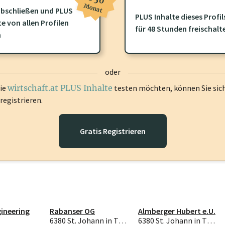
Monat
bschließen und PLUS
PLUS Inhalte dieses Profil
ofil gibt es zusätzliche
wirtschaft.at PLUS Inhalte
die Sie momenta
te von allen Profilen
für 48 Stunden freischalt
gen Sie sich ein um diese Inhalte zu sehen.
n
oder
die
wirtschaft.at PLUS Inhalte
testen möchten, können Sie sic
registrieren.
Gratis Registrieren
gineering
Rabanser OG
Almberger Hubert e.U.
6380 St. Johann in Tirol
6380 St. Johann in Tirol