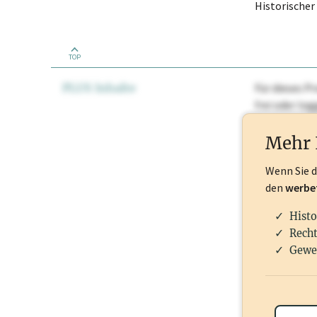
Historische
TOP
PLUS Inhalte
Für dieses Pr
frei oder lo
Nationale Ma
Mehr 
Wenn Sie 
den
werbe
Histo
Recht
Gewe