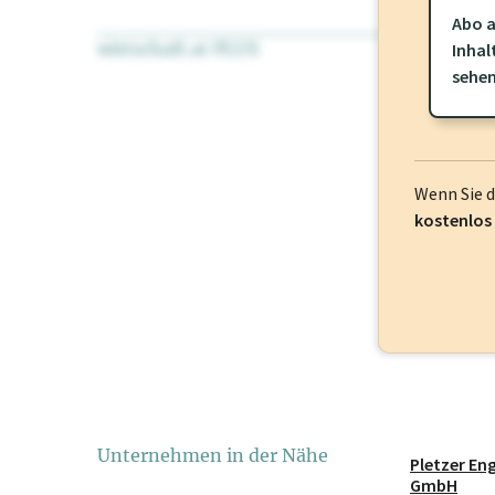
Abo a
wirtschaft.at PLUS
Für dieses Pr
Inhal
frei oder log
sehe
Wenn Sie 
kostenlos
Unternehmen in der Nähe
Pletzer En
GmbH