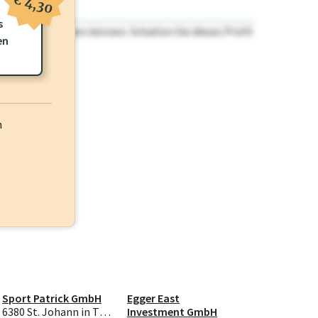
€ 4,30
s
n nicht einsehen können. Schalten Sie dieses Profil
en
h
Sport Patrick GmbH
Egger East
6380 St. Johann in Tirol
Investment GmbH