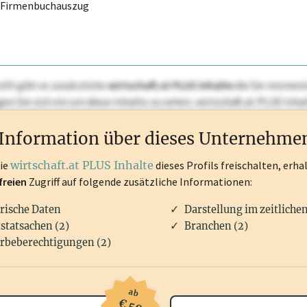
r Firmenbuchauszug
ofil gibt es zusätzliche
wirtschaft.at PLUS Inhalte
die Sie momenta
ggen Sie sich ein um diese Inhalte zu sehen. wirtschaft.at PLUS I
rken, Patente, Rechtstatsachen, OTS-Aussendungen, und viele m
Information über dieses Unternehme
die
wirtschaft.at PLUS Inhalte
dieses Profils freischalten, erha
freien
Zugriff auf folgende zusätzliche Informationen:
rische Daten
Darstellung im zeitliche
statsachen (2)
Branchen (2)
rbeberechtigungen (2)
ab
€ 50