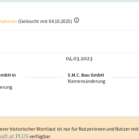
rnehmen
(
Gelöscht mit 04.10.2025
)
04.03.2023
GmbH in
S.M.C. Bau GmbH
Namensänderung
erung
erer historischer Wortlaut ist
nur für Nutzerinnen und Nutzer mi
haft.at PLUS
verfügbar.