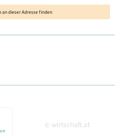
an dieser Adresse finden
wirtschaft.at
©
ion