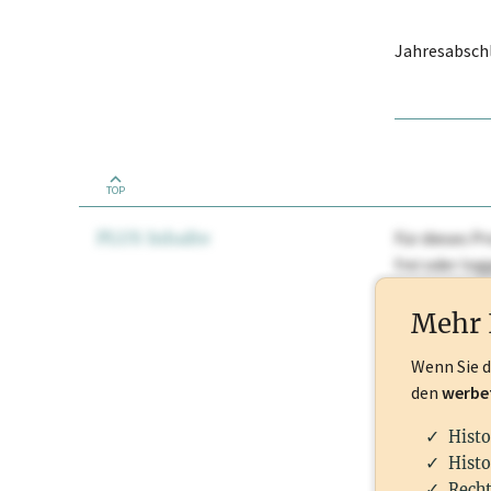
Jahresabschl
TOP
PLUS Inhalte
Für dieses Pr
frei oder lo
Nationale Ma
Mehr 
Wenn Sie 
den
werbe
Histo
Histo
Recht