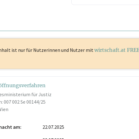
nhalt ist
nur für Nutzerinnen und Nutzer mit
wirtschaft.at FRE
öffnungsverfahren
esministerium für Justiz
: 007 002 Se 00144/25
Wien
macht am
22.07.2025