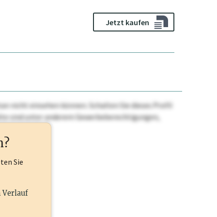
Jetzt kaufen
n nicht einsehen können. Schalten Sie dieses Profil
nhalte sind unter anderem Gewerbeberechtigungen,
ehr.
n?
lten Sie
n Verlauf