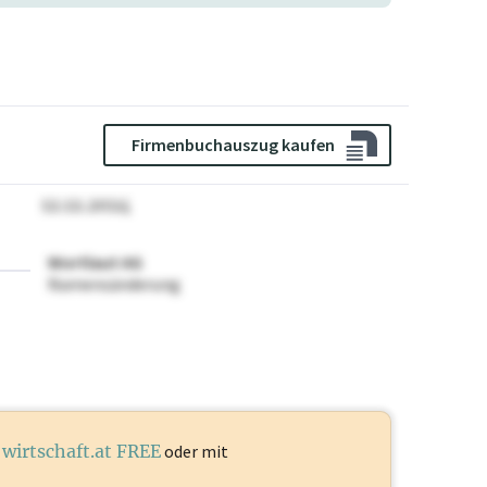
Firmenbuchauszug kaufen
12.12.2024
Wortlaut AG
Namensänderung
t
wirtschaft.at FREE
oder mit