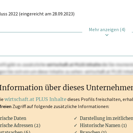
uss 2022 (eingereicht am 28.09.2023)
Mehr anzeigen (4)
ofil gibt es zusätzliche
wirtschaft.at PLUS Inhalte
die Sie momenta
ggen Sie sich ein um diese Inhalte zu sehen. wirtschaft.at PLUS I
rken, Patente, Rechtstatsachen, OTS-Aussendungen, und viele m
Information über dieses Unternehme
die
wirtschaft.at PLUS Inhalte
dieses Profils freischalten, erha
freien
Zugriff auf folgende zusätzliche Informationen:
rische Daten
Darstellung im zeitliche
rische Adressen (2)
Historische Namen (1)
statsachen (6)
Branchen (1)