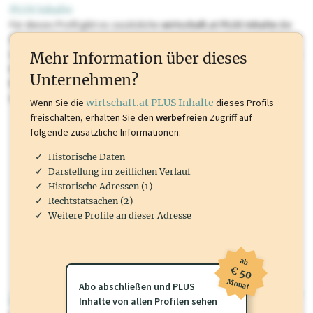
PLUS Inhalte
Für dieses Profil gibt es zusätzliche
wirtschaft.at PLUS Inhalte
die
Sie momentan nicht einsehen können. Schalten Sie dieses Profil frei
oder loggen Sie sich ein um diese Inhalte zu sehen. wirtschaft.at PLUS
Mehr Information über dieses
Inhalte sind unter anderem Gewerbeberechtigungen, Nationale
Unternehmen?
Marken, Patente, Rechtstatsachen, OTS-Aussendungen, und viele
mehr.
Wenn Sie die
wirtschaft.at PLUS Inhalte
dieses Profils
freischalten, erhalten Sie den
werbefreien
Zugriff auf
folgende zusätzliche Informationen:
Historische Daten
Darstellung im zeitlichen Verlauf
Historische Adressen (1)
Rechtstatsachen (2)
Weitere Profile an dieser Adresse
ab
€ 50
Monat
Abo abschließen und PLUS
wirtschaft.at PLUS
Inhalte von allen Profilen sehen