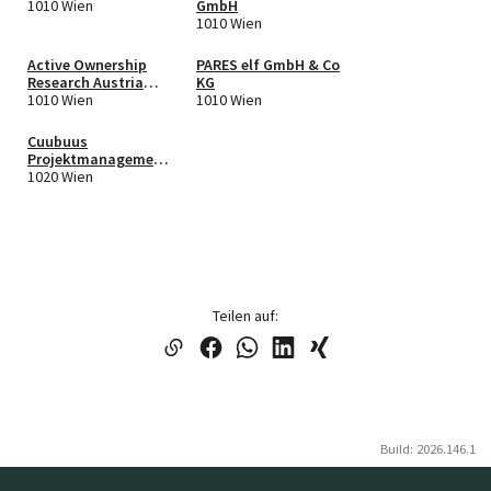
1010 Wien
GmbH
1010 Wien
Active Ownership
PARES elf GmbH & Co
Research Austria
KG
GmbH
1010 Wien
1010 Wien
Cuubuus
Projektmanagement
GmbH
1020 Wien
Teilen auf:
Build: 2026.146.1