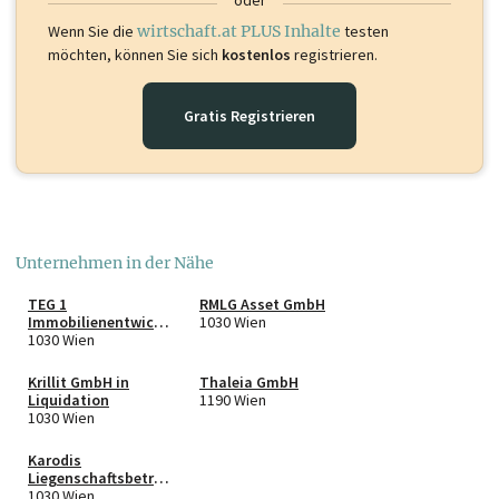
oder
Wenn Sie die
wirtschaft.at PLUS Inhalte
testen
möchten, können Sie sich
kostenlos
registrieren.
Gratis Registrieren
Unternehmen in der Nähe
TEG 1
RMLG Asset GmbH
Immobilienentwicklu
1030 Wien
ngs GmbH & Co KG
1030 Wien
Krillit GmbH in
Thaleia GmbH
Liquidation
1190 Wien
1030 Wien
Karodis
Liegenschaftsbetreu
ung e.U.
1030 Wien