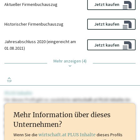
Aktueller Firmenbuchauszug
Jetzt kaufen
Historischer Firmenbuchauszug
Jetzt kaufen
Jahresabschluss 2020 (eingereicht am
Jetzt kaufen
01.08.2021)
Mehr anzeigen (4)
TOP
PLUS Inhalte
Für dieses Profil gibt es zusätzliche
wirtschaft.at PLUS Inhalte
die
Sie momentan nicht einsehen können. Schalten Sie dieses Profil frei
oder loggen Sie sich ein um diese Inhalte zu sehen. wirtschaft.at PLUS
Mehr Information über dieses
Inhalte sind unter anderem Gewerbeberechtigungen, Nationale
Unternehmen?
Marken, Patente, Rechtstatsachen, OTS-Aussendungen, und viele
mehr.
Wenn Sie die
wirtschaft.at PLUS Inhalte
dieses Profils