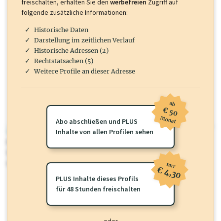
freischalten, erhalten Sie den
werbefreien
Zugriff auf
folgende zusätzliche Informationen:
Historische Daten
Darstellung im zeitlichen Verlauf
Historische Adressen (2)
Rechtstatsachen (5)
Weitere Profile an dieser Adresse
ab
€ 50
Monat
Abo abschließen und PLUS
wirtschaft.at PLUS
Inhalte von allen Profilen sehen
Für dieses Profil gibt es zusätzliche
wirtschaft.at PLUS Inhalte
die
Sie momentan nicht einsehen können. Schalten Sie dieses Profil frei
oder loggen Sie sich ein um diese Inhalte zu sehen.
nur
€ 4,30
PLUS Inhalte dieses Profils
für 48 Stunden freischalten