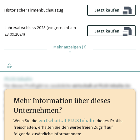
Historischer Firmenbuchauszug
Jetzt kaufen
Jahresabschluss 2023 (eingereicht am
Jetzt kaufen
28.09.2024)
Mehr anzeigen (7)
TOP
PLUS Inhalte
Für dieses Profil gibt es zusätzliche
wirtschaft.at PLUS Inhalte
die
Sie momentan nicht einsehen können. Schalten Sie dieses Profil frei
oder loggen Sie sich ein um diese Inhalte zu sehen. wirtschaft.at PLUS
Mehr Information über dieses
Inhalte sind unter anderem Gewerbeberechtigungen, Nationale
Unternehmen?
Marken, Patente, Rechtstatsachen, OTS-Aussendungen, und viele
mehr.
Wenn Sie die
wirtschaft.at PLUS Inhalte
dieses Profils
freischalten, erhalten Sie den
werbefreien
Zugriff auf
folgende zusätzliche Informationen: