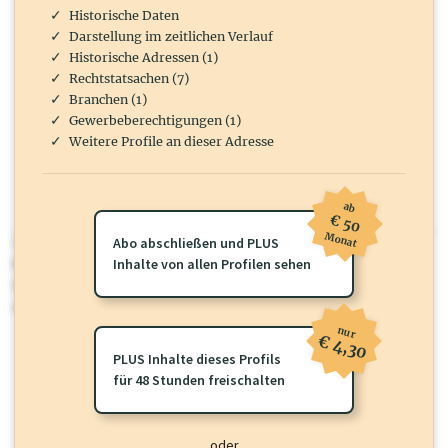
Historische Daten
Darstellung im zeitlichen Verlauf
Historische Adressen (1)
Rechtstatsachen (7)
Branchen (1)
Gewerbeberechtigungen (1)
Weitere Profile an dieser Adresse
ab
€ 50
Monat
wirtschaft.at PLUS
Abo abschließen und PLUS
Für dieses Profil gibt es zusätzliche
Inhalte von allen Profilen sehen
wirtschaft.at PLUS Inhalte
die
Sie momentan nicht einsehen können. Schalten Sie dieses Profil frei
oder loggen Sie sich ein um diese Inhalte zu sehen.
nur
€ 4,30
PLUS Inhalte dieses Profils
für 48 Stunden freischalten
oder