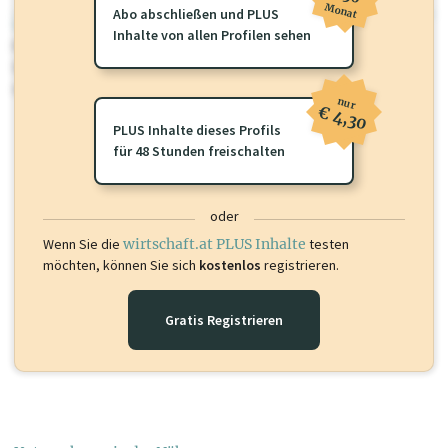
Monat
Abo abschließen und PLUS
wirtschaft.at PLUS
Inhalte von allen Profilen sehen
Für dieses Profil gibt es zusätzliche
wirtschaft.at PLUS Inhalte
die
Sie momentan nicht einsehen können. Schalten Sie dieses Profil frei
oder loggen Sie sich ein um diese Inhalte zu sehen.
nur
€ 4,30
PLUS Inhalte dieses Profils
für 48 Stunden freischalten
oder
Wenn Sie die
wirtschaft.at PLUS Inhalte
testen
möchten, können Sie sich
kostenlos
registrieren.
Gratis Registrieren