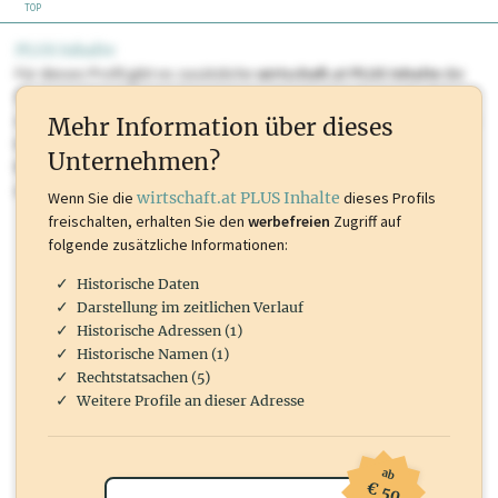
TOP
PLUS Inhalte
Für dieses Profil gibt es zusätzliche
wirtschaft.at PLUS Inhalte
die
Sie momentan nicht einsehen können. Schalten Sie dieses Profil frei
oder loggen Sie sich ein um diese Inhalte zu sehen. wirtschaft.at PLUS
Mehr Information über dieses
Inhalte sind unter anderem Gewerbeberechtigungen, Nationale
Unternehmen?
Marken, Patente, Rechtstatsachen, OTS-Aussendungen, und viele
mehr.
Wenn Sie die
wirtschaft.at PLUS Inhalte
dieses Profils
freischalten, erhalten Sie den
werbefreien
Zugriff auf
folgende zusätzliche Informationen:
Historische Daten
Darstellung im zeitlichen Verlauf
Historische Adressen (1)
Historische Namen (1)
Rechtstatsachen (5)
Weitere Profile an dieser Adresse
ab
€ 50