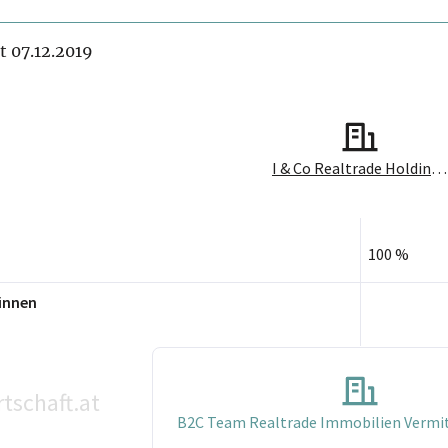
it 07.12.2019
I & Co Realtrade Holding und Beteiligungs GmbH
100 %
innen
tschaft.at
B2C Team Realtrade Immobilien Verm