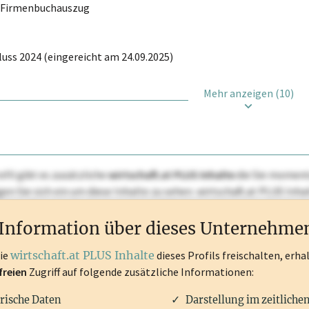
r Firmenbuchauszug
uss 2024 (eingereicht am 24.09.2025)
Mehr anzeigen (10)
ofil gibt es zusätzliche
wirtschaft.at PLUS Inhalte
die Sie momenta
ggen Sie sich ein um diese Inhalte zu sehen. wirtschaft.at PLUS I
rken, Patente, Rechtstatsachen, OTS-Aussendungen, und viele m
Information über dieses Unternehme
die
wirtschaft.at PLUS Inhalte
dieses Profils freischalten, erha
freien
Zugriff auf folgende zusätzliche Informationen:
rische Daten
Darstellung im zeitliche