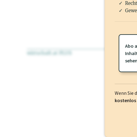
Recht
Gewe
Abo a
wirtschaft.at PLUS
Für dieses Pr
Inhal
frei oder log
sehe
Wenn Sie 
kostenlos