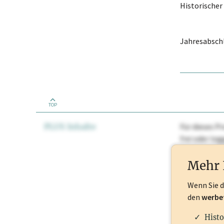
Historische
Jahresabschl
TOP
PLUS Inhalte
Für dieses Pr
frei oder lo
Nationale Ma
Mehr 
Wenn Sie 
den
werbe
Histo