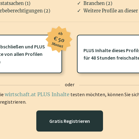
statsachen (1)
Branchen (2)
rbeberechtigungen (2)
Weitere Profile an dieser
ab
€ 50
Monat
bschließen und PLUS
PLUS Inhalte dieses Profil
ofil gibt es zusätzliche
wirtschaft.at PLUS Inhalte
die Sie momenta
te von allen Profilen
für 48 Stunden freischalt
gen Sie sich ein um diese Inhalte zu sehen.
n
oder
die
wirtschaft.at PLUS Inhalte
testen möchten, können Sie sic
registrieren.
Gratis Registrieren