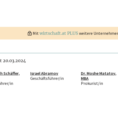
Mit
wirtschaft.at PLUS
weitere Unternehmen 
it 20.03.2024
h Schäffer,
Israel Abramov
Dr. Moshe Matatov,
Geschäftsführer/in
MBA
ührer/in
Prokurist/in