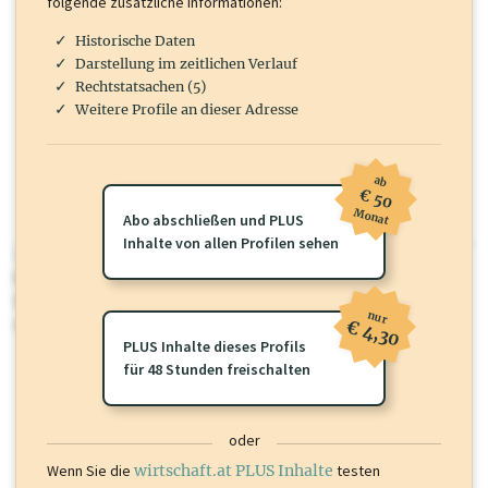
folgende zusätzliche Informationen:
Historische Daten
Darstellung im zeitlichen Verlauf
Rechtstatsachen (5)
Weitere Profile an dieser Adresse
ab
€ 50
Monat
Abo abschließen und PLUS
Inhalte von allen Profilen sehen
wirtschaft.at PLUS
Für dieses Profil gibt es zusätzliche
wirtschaft.at PLUS Inhalte
die
Sie momentan nicht einsehen können. Schalten Sie dieses Profil frei
nur
oder loggen Sie sich ein um diese Inhalte zu sehen.
€ 4,30
PLUS Inhalte dieses Profils
für 48 Stunden freischalten
oder
Wenn Sie die
wirtschaft.at PLUS Inhalte
testen