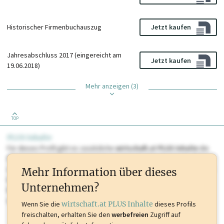
Historischer Firmenbuchauszug
Jetzt kaufen
Jahresabschluss 2017 (eingereicht am
Jetzt kaufen
19.06.2018)
Mehr anzeigen (3)
TOP
PLUS Inhalte
Für dieses Profil gibt es zusätzliche
wirtschaft.at PLUS Inhalte
die
Sie momentan nicht einsehen können. Schalten Sie dieses Profil frei
oder loggen Sie sich ein um diese Inhalte zu sehen. wirtschaft.at PLUS
Mehr Information über dieses
Inhalte sind unter anderem Gewerbeberechtigungen, Nationale
Unternehmen?
Marken, Patente, Rechtstatsachen, OTS-Aussendungen, und viele
mehr.
Wenn Sie die
wirtschaft.at PLUS Inhalte
dieses Profils
freischalten, erhalten Sie den
werbefreien
Zugriff auf