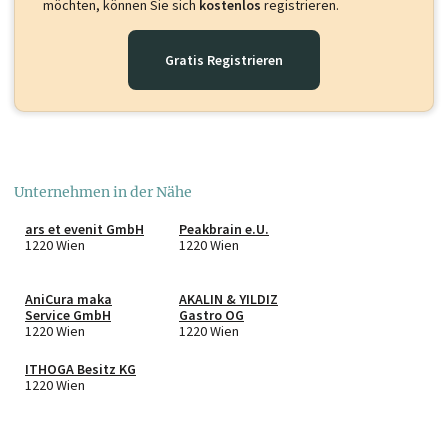
möchten, können Sie sich
kostenlos
registrieren.
Gratis Registrieren
Unternehmen in der Nähe
ars et evenit GmbH
Peakbrain e.U.
1220 Wien
1220 Wien
AniCura maka
AKALIN & YILDIZ
Service GmbH
Gastro OG
1220 Wien
1220 Wien
ITHOGA Besitz KG
1220 Wien