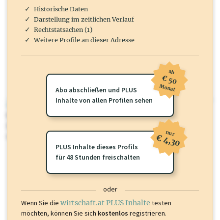
Historische Daten
Darstellung im zeitlichen Verlauf
Rechtstatsachen (1)
Weitere Profile an dieser Adresse
ab
€ 50
Monat
Abo abschließen und PLUS
Inhalte von allen Profilen sehen
wirtschaft.at PLUS
Für dieses Profil gibt es zusätzliche
wirtschaft.at PLUS Inhalte
die
Sie momentan nicht einsehen können. Schalten Sie dieses Profil frei
nur
oder loggen Sie sich ein um diese Inhalte zu sehen.
€ 4,30
PLUS Inhalte dieses Profils
für 48 Stunden freischalten
oder
Wenn Sie die
wirtschaft.at PLUS Inhalte
testen
möchten, können Sie sich
kostenlos
registrieren.