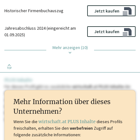
Historischer Firmenbuchauszug
Jetzt kaufen
Jahresabschluss 2024 (eingereicht am
Jetzt kaufen
01.09.2025)
Mehr anzeigen (10)
TOP
PLUS Inhalte
Für dieses Profil gibt es zusätzliche
wirtschaft.at PLUS Inhalte
die
Sie momentan nicht einsehen können. Schalten Sie dieses Profil frei
oder loggen Sie sich ein um diese Inhalte zu sehen. wirtschaft.at PLUS
Mehr Information über dieses
Inhalte sind unter anderem Gewerbeberechtigungen, Nationale
Unternehmen?
Marken, Patente, Rechtstatsachen, OTS-Aussendungen, und viele
mehr.
Wenn Sie die
wirtschaft.at PLUS Inhalte
dieses Profils
freischalten, erhalten Sie den
werbefreien
Zugriff auf
folgende zusätzliche Informationen: