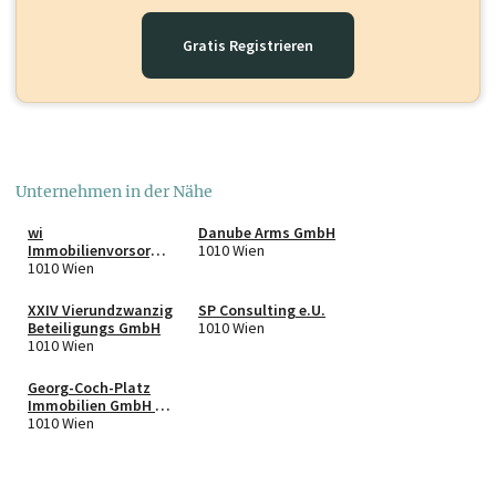
Gratis Registrieren
Unternehmen in der Nähe
wi
Danube Arms GmbH
Immobilienvorsorge
1010 Wien
Lapislazuli GmbH &
1010 Wien
Co KG
XXIV Vierundzwanzig
SP Consulting e.U.
Beteiligungs GmbH
1010 Wien
1010 Wien
Georg-Coch-Platz
Immobilien GmbH &
GmbH OG
1010 Wien