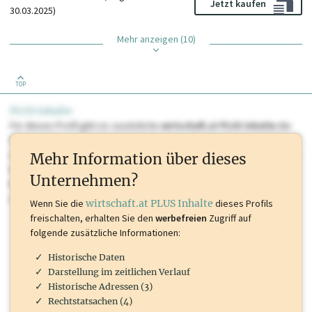
Jetzt kaufen
30.03.2025)
Mehr anzeigen (10)
TOP
PLUS Inhalte
Für dieses Profil gibt es zusätzliche
wirtschaft.at PLUS Inhalte
die
Sie momentan nicht einsehen können. Schalten Sie dieses Profil frei
oder loggen Sie sich ein um diese Inhalte zu sehen. wirtschaft.at PLUS
Mehr Information über dieses
Inhalte sind unter anderem Gewerbeberechtigungen, Nationale
Unternehmen?
Marken, Patente, Rechtstatsachen, OTS-Aussendungen, und viele
mehr.
Wenn Sie die
wirtschaft.at PLUS Inhalte
dieses Profils
freischalten, erhalten Sie den
werbefreien
Zugriff auf
folgende zusätzliche Informationen:
Historische Daten
Darstellung im zeitlichen Verlauf
Historische Adressen (3)
Rechtstatsachen (4)