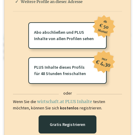
Weitere Profile an dieser Adresse
ab
€ 50
Monat
Abo abschließen und PLUS
wirtschaft.at PLUS
Inhalte von allen Profilen sehen
Für dieses Profil gibt es zusätzliche
wirtschaft.at PLUS Inhalte
die
Sie momentan nicht einsehen können. Schalten Sie dieses Profil frei
oder loggen Sie sich ein um diese Inhalte zu sehen.
nur
€ 4,30
PLUS Inhalte dieses Profils
für 48 Stunden freischalten
oder
Wenn Sie die
wirtschaft.at PLUS Inhalte
testen
möchten, können Sie sich
kostenlos
registrieren.
Gratis Registrieren