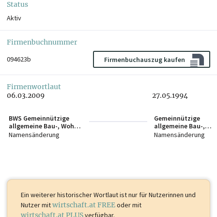
Status
Aktiv
Firmenbuchnummer
094623b
Firmenbuchauszug kaufen
Firmenwortlaut
06.03.2009
27.05.1994
BWS Gemeinnützige
Gemeinnützige
allgemeine Bau-, Wohn-
allgemeine Bau-,
und
Wohnund
Namensänderung
Namensänderung
Siedlungsgenossenscha
Siedlungsgenossen
ft, registrierte
ft, registrierte
Genossenschaft mit
Genossenschaft mit
beschränkter Haftung
beschränkter Haftun
Ein weiterer historischer Wortlaut ist
nur für Nutzerinnen und
Nutzer mit
wirtschaft.at FREE
oder mit
wirtschaft.at PLUS
verfügbar.