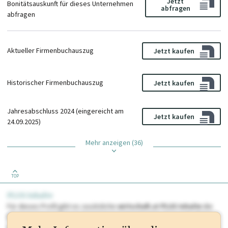
Jetzt
Bonitätsauskunft für dieses Unternehmen
abfragen
abfragen
Aktueller Firmenbuchauszug
Jetzt kaufen
Historischer Firmenbuchauszug
Jetzt kaufen
Jahresabschluss 2024 (eingereicht am
Jetzt kaufen
24.09.2025)
Mehr anzeigen (36)
TOP
PLUS Inhalte
Für dieses Profil gibt es zusätzliche
wirtschaft.at PLUS Inhalte
die
Sie momentan nicht einsehen können. Schalten Sie dieses Profil frei
oder loggen Sie sich ein um diese Inhalte zu sehen. wirtschaft.at PLUS