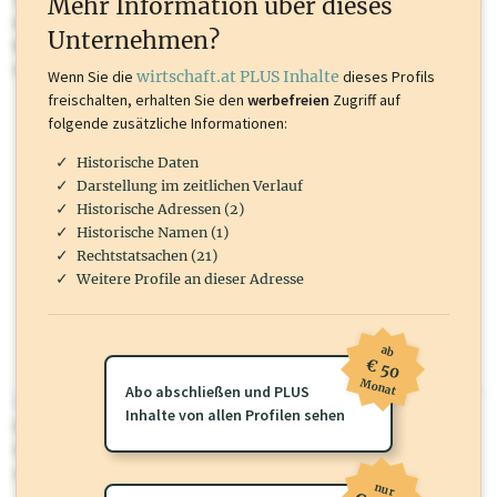
Mehr Information über dieses
Inhalte sind unter anderem Gewerbeberechtigungen, Nationale
Unternehmen?
Marken, Patente, Rechtstatsachen, OTS-Aussendungen, und viele
mehr.
Wenn Sie die
wirtschaft.at PLUS Inhalte
dieses Profils
freischalten, erhalten Sie den
werbefreien
Zugriff auf
folgende zusätzliche Informationen:
Historische Daten
Darstellung im zeitlichen Verlauf
Historische Adressen (2)
Historische Namen (1)
Rechtstatsachen (21)
Weitere Profile an dieser Adresse
ab
€ 50
Monat
Abo abschließen und PLUS
wirtschaft.at PLUS
Inhalte von allen Profilen sehen
Für dieses Profil gibt es zusätzliche
wirtschaft.at PLUS Inhalte
die
Sie momentan nicht einsehen können. Schalten Sie dieses Profil frei
oder loggen Sie sich ein um diese Inhalte zu sehen.
nur