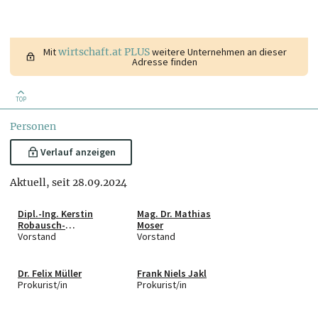
Mit
wirtschaft.at PLUS
weitere Unternehmen an dieser
Adresse finden
TOP
Personen
Verlauf anzeigen
Aktuell, seit 28.09.2024
Dipl.-Ing. Kerstin
Mag. Dr. Mathias
Robausch-
Moser
Löffelmann
Vorstand
Vorstand
Dr. Felix Müller
Frank Niels Jakl
Prokurist/in
Prokurist/in