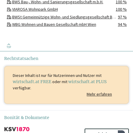
BWS Bau-, Wohn- und Sanierungsgesellschaft m.b.H.
100 %
VIAROSA Wohnpark GmbH
100 %
BWSt Gemeinnützige Wohn- und Siedlungsgesellschaft Bauen und Wohnen Steiermark Ges.m.b.H.
97 %
WBG Wohnen und Bauen Gesellschaft mbH Wien
94 %
Bauwerk Franzensbrückenstraße 7 GmbH
90 %
Bauwerk NLG GmbH
90 %
FSF Neunergründe Klagenfurt GmbH
70 %
TOP
Rechtstatsachen
Dieser Inhalt ist
nur für Nutzerinnen und Nutzer mit
wirtschaft.at FREE
oder mit
wirtschaft.at PLUS
verfügbar.
Mehr erfahren
Bonität & Dokumente