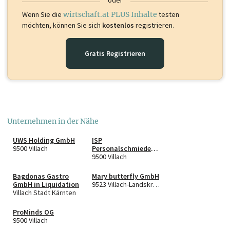
oder
Wenn Sie die
wirtschaft.at PLUS Inhalte
testen
möchten, können Sie sich
kostenlos
registrieren.
Gratis Registrieren
Unternehmen in der Nähe
UWS Holding GmbH
ISP
9500 Villach
Personalschmiede
GmbH
9500 Villach
Bagdonas Gastro
Mary butterfly GmbH
GmbH in Liquidation
9523 Villach-Landskron
Villach Stadt Kärnten
ProMinds OG
9500 Villach