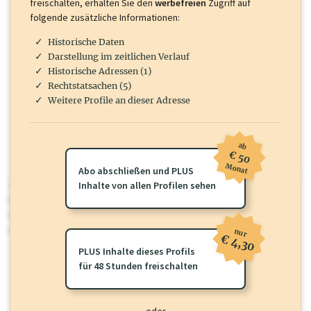
freischalten, erhalten Sie den
werbefreien
Zugriff auf
folgende zusätzliche Informationen:
Historische Daten
Darstellung im zeitlichen Verlauf
Historische Adressen (1)
Rechtstatsachen (5)
Weitere Profile an dieser Adresse
ab
€ 50
Monat
Abo abschließen und PLUS
wirtschaft.at PLUS
Inhalte von allen Profilen sehen
Für dieses Profil gibt es zusätzliche
wirtschaft.at PLUS Inhalte
die
Sie momentan nicht einsehen können. Schalten Sie dieses Profil frei
oder loggen Sie sich ein um diese Inhalte zu sehen.
nur
€ 4,30
PLUS Inhalte dieses Profils
für 48 Stunden freischalten