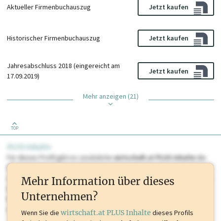
Aktueller Firmenbuchauszug
Jetzt kaufen
Historischer Firmenbuchauszug
Jetzt kaufen
Jahresabschluss 2018 (eingereicht am
Jetzt kaufen
17.09.2019)
Mehr anzeigen (21)
TOP
PLUS Inhalte
Für dieses Profil gibt es zusätzliche
wirtschaft.at PLUS Inhalte
die
Sie momentan nicht einsehen können. Schalten Sie dieses Profil frei
oder loggen Sie sich ein um diese Inhalte zu sehen. wirtschaft.at PLUS
Mehr Information über dieses
Inhalte sind unter anderem Gewerbeberechtigungen, Nationale
Unternehmen?
Marken, Patente, Rechtstatsachen, OTS-Aussendungen, und viele
mehr.
Wenn Sie die
wirtschaft.at PLUS Inhalte
dieses Profils