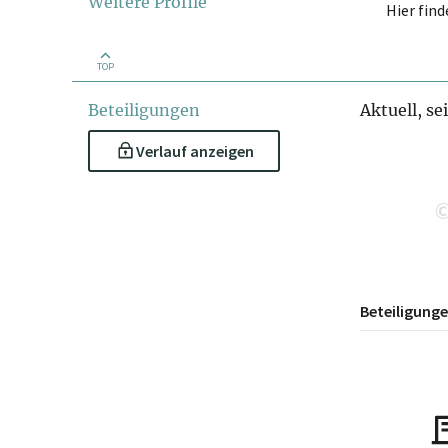
MHM Holdi
Weitere Profile
Hier fin
Kompleme
TOP
Beteiligungen
Aktuell, se
Verlauf anzeigen
Beteiligung