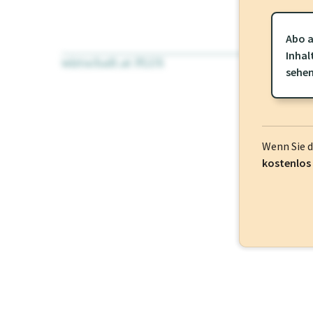
Abo a
Inhal
wirtschaft.at PLUS
Für dieses Pr
sehe
frei oder log
Wenn Sie 
kostenlos