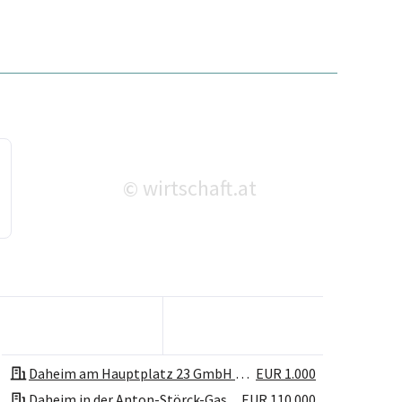
wirtschaft.at
©
Daheim am Hauptplatz 23 GmbH & Co KG
EUR 1.000
Daheim in der Anton-Störck-Gasse 88 GmbH & Co KG
EUR 110.000