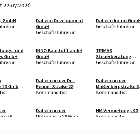
it 22.07.2026
ng GmbH
Daheim Development
Daheim Immo Gmb
ührer/in
GmbH
Geschäftsführer/in
Geschäftsführer/in
tungs- und
INNO Baustoffhandel
TRIMAS
ngs GmbH
GmbH
Steuerberatung
ührer/in
Geschäftsführer/in
GmbH
Geschäftsführer/in
m
Daheim in der Dr.-
Daheim in der
z 23 GmbH
Renner Straße 28
Maßenbergstraße 8
ist
GmbH & Co KG
Kommanditist
GmbH & Co KG
Kommanditist
der
Daheim in der
HM Vermietungs KG
asse 5
Untergasse 16 GmbH
Kommanditist
 KG
ist
& Co KG
Kommanditist