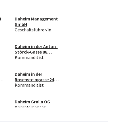
H
Daheim Management
GmbH
Geschäftsführer/in
Daheim in der Anton-
Störck-Gasse 88
GmbH & Co KG
Kommanditist
Daheim in der
Rosensteingasse 24
GmbH & Co KG
Kommanditist
Daheim Gralla OG
Komplementär