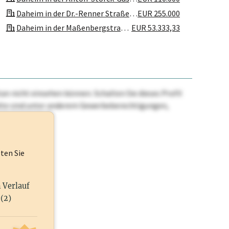
Daheim in der Dr.-Renner Straße 28 GmbH & Co KG
EUR 255.000
Daheim in der Maßenbergstraße 8 GmbH & Co KG
EUR 53.333,33
Daheim in der Rosensteingasse 24 GmbH & Co KG
EUR 100
Daheim in der Schubertgasse 5 GmbH & Co KG
EUR 100
Daheim in der Untergasse 16 GmbH & Co KG
EUR 2.635,2
HM Vermietungs KG
EUR 100
n nicht einsehen können. Schalten Sie dieses Profil
MHM Holding OG
nhalte sind unter anderem Gewerbeberechtigungen,
ehr.
lten Sie
n Verlauf
(2)