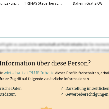
Hofer Beratungs- und Beteiligungs GmbH
TRIMAS Steuerberatung GmbH
Daheim Gralla OG
ofil gibt es zusätzliche
wirtschaft.at PLUS Inhalte
die Sie momenta
ggen Sie sich ein um diese Inhalte zu sehen. wirtschaft.at PLUS I
rken, Patente, Rechtstatsachen, OTS-Aussendungen, und viele m
Information über diese Person?
die
wirtschaft.at PLUS Inhalte
dieses Profils freischalten, erha
freien
Zugriff auf folgende zusätzliche Informationen:
rische Daten
Darstellung im zeitliche
rtsdatum
Gewerbeberechtigungen 