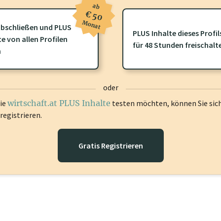
ab
€ 50
Monat
bschließen und PLUS
PLUS Inhalte dieses Profil
te von allen Profilen
ofil gibt es zusätzliche
wirtschaft.at PLUS Inhalte
die Sie momenta
für 48 Stunden freischalt
n
gen Sie sich ein um diese Inhalte zu sehen.
oder
die
wirtschaft.at PLUS Inhalte
testen möchten, können Sie sic
registrieren.
Gratis Registrieren