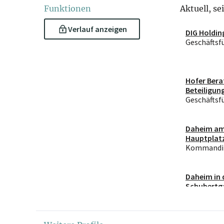
Funktionen
Aktuell, se
Verlauf anzeigen
DIG Holdi
Geschäftsf
Hofer Bera
Beteiligu
Geschäftsf
Daheim a
Hauptplat
& Co KG
Kommandit
Daheim in 
Schubertg
GmbH & Co
Kommandit