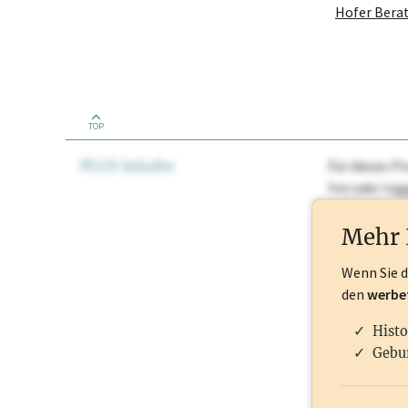
TOP
PLUS Inhalte
Für dieses Pr
frei oder lo
Nationale Ma
Mehr 
Wenn Sie 
den
werbe
Histo
Gebu