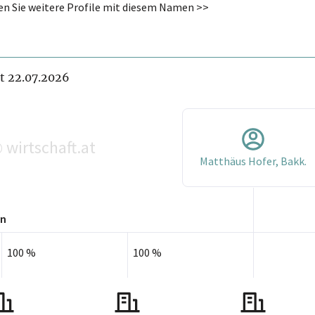
ng OG
den Sie weitere Profile mit diesem Namen >>
ntär
it 22.07.2026
wirtschaft.at
©
Matthäus Hofer, Bakk.
en
100 %
100 %