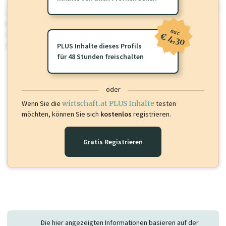
wirtschaft.at PLUS
Für dieses Profil gibt es zusätzliche
wirtschaft.at PLUS Inhalte
die
nur
Sie momentan nicht einsehen können. Schalten Sie dieses Profil frei
€ 4,30
oder loggen Sie sich ein um diese Inhalte zu sehen.
PLUS Inhalte dieses Profils
für 48 Stunden freischalten
oder
Wenn Sie die
wirtschaft.at PLUS Inhalte
testen
möchten, können Sie sich
kostenlos
registrieren.
Gratis Registrieren
Die hier angezeigten Informationen basieren auf der