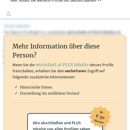
Hier finden Sie weitere Profile mit diesem Namen >>
bookpoint e.U.
TOP
Masseverwalter/in
PLUS Inhalte
Für dieses Profil gibt es zusätzliche
wirtschaft.at PLUS Inhalte
die
Sie momentan nicht einsehen können. Schalten Sie dieses Profil frei
oder loggen Sie sich ein um diese Inhalte zu sehen. wirtschaft.at PLUS
Mehr Information über diese
Inhalte sind unter anderem Gewerbeberechtigungen, Nationale
Person?
Marken, Patente, Rechtstatsachen, OTS-Aussendungen, und viele
mehr.
Wenn Sie die
wirtschaft.at PLUS Inhalte
dieses Profils
freischalten, erhalten Sie den
werbefreien
Zugriff auf
folgende zusätzliche Informationen:
Historische Daten
Darstellung im zeitlichen Verlauf
ab
€ 50
Monat
Abo abschließen und PLUS
Inhalte von allen Profilen sehen