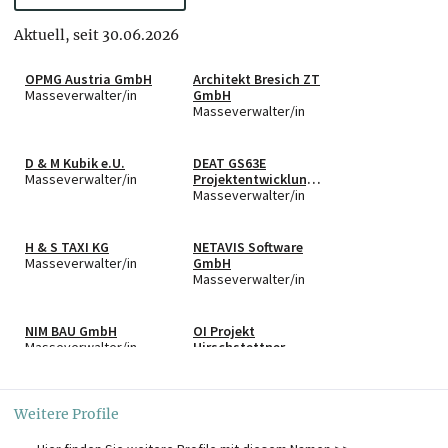
Aktuell, seit 30.06.2026
OPMG Austria GmbH
Architekt Bresich ZT
Masseverwalter/in
GmbH
Masseverwalter/in
D & M Kubik e.U.
DEAT GS63E
Masseverwalter/in
Projektentwicklung
GmbH & Co KG
Masseverwalter/in
H & S TAXI KG
NETAVIS Software
Masseverwalter/in
GmbH
Masseverwalter/in
NIM BAU GmbH
OI Projekt
Masseverwalter/in
Hirschstettner
Straße GmbH
Masseverwalter/in
Weitere Profile
SERVACON GmbH
SILVIJA GRBIC e.U.
Masseverwalter/in
Masseverwalter/in